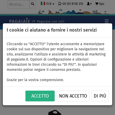
+39 351 8118 370
0pz.
IT/€
I cookie ci aiutano a fornire i nostri servizi
Home
>
Gommoni e motori
>
Giochi acquatici gonf.
>
Accessori da traino
Cliccando su "ACCETTO" l'utente acconsente a memorizzare
cookie sul suo dispositivo per migliorare la navigazione nel
sito, analizzarne l'utilizzo e assistere le attività di marketing
di pagaiate.it. Opzioni di configurazione e ulteriori
Corda da traino SPINERA - 4
informazioni le trovi cliccando su "DI PIU'". In qualsiasi
momento potrai negare il consenso prestato.
persone
Grazie per la vostra comprensione.
Previous
Nex
ACCETTO
NON ACCETTO
DI PIÙ