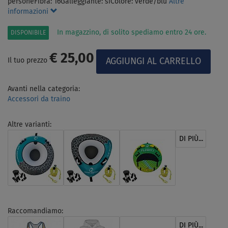
personeFibra: 16Galleggiante: sìColore: verde/blu
Altre
informazioni
In magazzino, di solito spediamo entro 24 ore.
DISPONIBILE
€ 25,00
Il tuo prezzo
Avanti nella categoria:
Accessori da traino
Altre varianti:
DI PIÙ...
Raccomandiamo:
DI PIÙ...