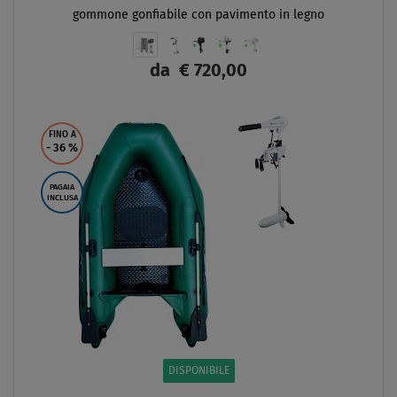
gommone gonfiabile con pavimento in legno
da
€ 720,00
SCHERMO
FINO A
- 36
%
PAGAIA
INCLUSA
DISPONIBILE