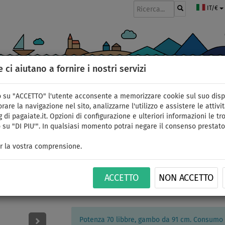
IT/€
e ci aiutano a fornire i nostri servizi
GOMMONI
PAGAIE
VELE
ABBIGLIAMENTO
ACCESSORI
APPR
 su "ACCETTO" l'utente acconsente a memorizzare cookie sul suo disp
rare la navigazione nel sito, analizzarne l'utilizzo e assistere le attivit
 di pagaiate.it. Opzioni di configurazione e ulteriori informazioni le tro
 su "DI PIU'". In qualsiasi momento potrai negare il consenso prestato
Motore fuoribordo W
r la vostra comprensione.
70/36 a 12 V - elektric
ACCETTO
NON ACCETTO
ID: 12351392295
Potenza 70 libbre, gambo da 91 cm. Consumo 1