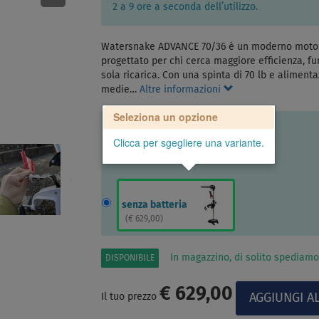
2 a 9 ore a seconda dell’utilizzo.
Watersnake ADVANCE 70/36 è un moderno motore
progettato per chi cerca maggiore efficienza, 
sola ricarica. Con una spinta di 70 lb e alimenta
medie…
Altre informazioni
Seleziona un opzione
Clicca per sgegliere una variante.
senza batteria
(
€ 629,00
)
In magazzino, di solito spediamo
DISPONIBILE
€ 629,00
Il tuo prezzo