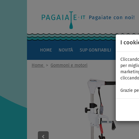
I cooki
HOME
NOVITÀ
SUP GONFIABILI
KAYAK
Cliccando
Home
>
Gommoni e motori
per miglio
marketing
cliccando
Grazie pe