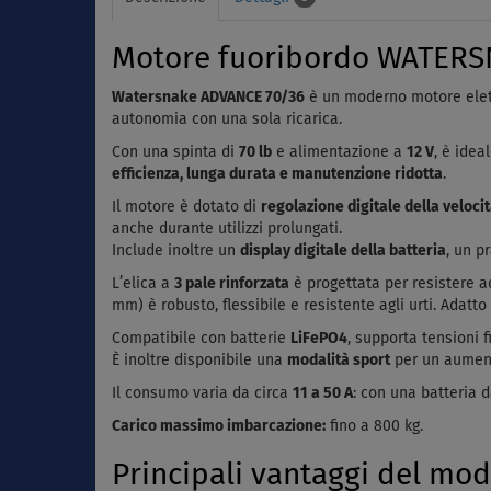
Motore fuoribordo WATERSNA
Watersnake ADVANCE 70/36
è un moderno motore elett
autonomia con una sola ricarica.
Con una spinta di
70 lb
e alimentazione a
12 V
, è ide
efficienza, lunga durata e manutenzione ridotta
.
Il motore è dotato di
regolazione digitale della veloci
anche durante utilizzi prolungati.
Include inoltre un
display digitale della batteria
, un p
L’elica a
3 pale rinforzata
è progettata per resistere a
mm) è robusto, flessibile e resistente agli urti. Adatt
Compatibile con batterie
LiFePO4
, supporta tensioni 
È inoltre disponibile una
modalità sport
per un aument
Il consumo varia da circa
11 a 50 A
: con una batteria 
Carico massimo imbarcazione:
fino a 800 kg.
Principali vantaggi del m