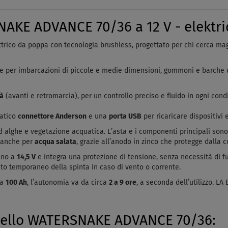
KE ADVANCE 70/36 a 12 V - elektric
rico da poppa con tecnologia brushless, progettato per chi cerca mag
ale per imbarcazioni di piccole e medie dimensioni, gommoni e barche 
tà
(avanti e retromarcia), per un controllo preciso e fluido in ogni con
ratico
connettore Anderson
e una
porta USB
per ricaricare dispositivi e
d alghe e vegetazione acquatica. L’asta e i componenti principali son
o anche per
acqua salata
, grazie all’anodo in zinco che protegge dalla c
fino a
14,5 V
e integra una protezione di tensione, senza necessità di fusi
o temporaneo della spinta in caso di vento o corrente.
da
100 Ah
, l’autonomia va da circa
2 a 9 ore
, a seconda dell’utilizzo.
LA 
odello WATERSNAKE ADVANCE 70/36: