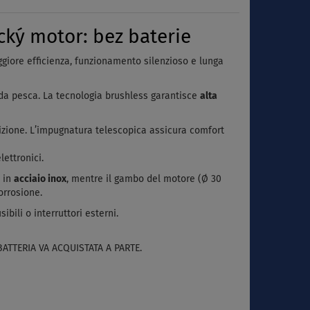
ký motor: bez baterie
giore efficienza, funzionamento silenzioso e lunga
da pesca. La tecnologia brushless garantisce
alta
dizione. L’impugnatura telescopica assicura comfort
lettronici.
o in
acciaio inox
, mentre il gambo del motore (Ø 30
orrosione.
bili o interruttori esterni.
BATTERIA VA ACQUISTATA A PARTE.