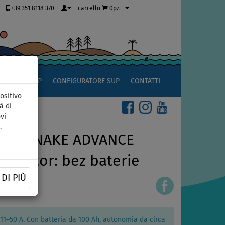
+39 351 8118 370
carrello
0pz.
OCCIO AL SUP
CONFIGURATORE SUP
CONTATTI
ositivo
à di
vi
.
ATERSNAKE ADVANCE
ký motor: bez baterie
DI PIÙ
1–50 A. Con batteria da 100 Ah, autonomia da circa