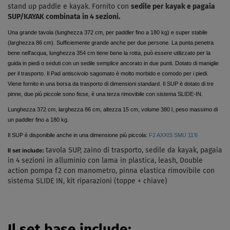
stand up paddle e kayak. Fornito con
sedile per kayak e pagaia
SUP/KAYAK combinata in 4 sezioni.
Una grande tavola (lunghezza 372 cm, per paddler fino a 180 kg) e super stabile
(larghezza 86 cm). Sufficiemente grande anche per due persone. La punta penetra
bene nell'acqua, lunghezza 354 cm tiene bene la rotta, può essere utilizzato per la
guida in piedi o seduti con un sedile semplice ancorato in due punti. Dotato di maniglie
per il trasporto. Il Pad antiscivolo sagomato è molto morbido e comodo per i piedi.
Viene fornito in una borsa da trasporto di dimensioni standard. Il SUP è dotato di tre
pinne, due più piccole sono fisse, è una terza rimovibile con sistema SLIDE-IN.
Lunghezza 372 cm, larghezza 86 cm, altezza 15 cm, volume 380 l, peso massimo di
un paddler fino a 180 kg.
Il SUP è disponibile anche in una dimensione più piccola:
F2 AXXIS SMU 11'6
tavola SUP,
zaino di trasporto,
sedile da kayak,
pagaia
Il set include:
in 4 sezioni in alluminio con lama in plastica, leash,
Double
action pompa f2 con manometro,
pinna elastica rimovibile con
sistema SLIDE IN,
kit riparazioni (toppe + chiave)
Il set base include: