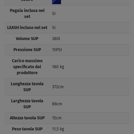
Pagaia inclusa nel
Si
set
LEASH incluso nel set
Si
Volume SUP
380l
Pressione SUP
15PSI
Carico massimo
specificato dal
180 kg
produttore
Lunghezza tavola
372cm
SUP
Larghezza tavola
86cm
SUP
Altezza tavola SUP
15cm
Peso tavola SUP
11,5 kg