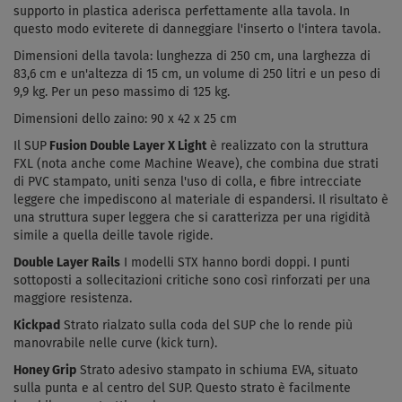
supporto in plastica aderisca perfettamente alla tavola. In
questo modo eviterete di danneggiare l'inserto o l'intera tavola.
Dimensioni della tavola: lunghezza di 250 cm, una larghezza di
83,6 cm e un'altezza di 15 cm, un volume di 250 litri e un peso di
9,9 kg. Per un peso massimo di 125 kg.
Dimensioni dello zaino: 90 x 42 x 25 cm
Il SUP
Fusion Double Layer X Light
è realizzato con la struttura
FXL (nota anche come Machine Weave), che combina due strati
di PVC stampato, uniti senza l'uso di colla, e fibre intrecciate
leggere che impediscono al materiale di espandersi. Il risultato è
una struttura super leggera che si caratterizza per una rigidità
simile a quella deille tavole rigide.
Double Layer Rails
I modelli STX hanno bordi doppi. I punti
sottoposti a sollecitazioni critiche sono così rinforzati per una
maggiore resistenza.
Kickpad
Strato rialzato sulla coda del SUP che lo rende più
manovrabile nelle curve (kick turn).
Honey Grip
Strato adesivo stampato in schiuma EVA, situato
sulla punta e al centro del SUP. Questo strato è facilmente