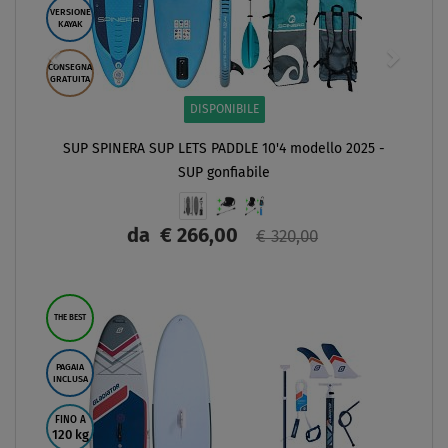
VERSIONE
KAYAK
CONSEGNA
GRATUITA
DISPONIBILE
SUP SPINERA SUP LETS PADDLE 10'4 modello 2025 -
SUP gonfiabile
da
€ 266,00
€ 320,00
SCHERMO
THE BEST
PAGAIA
INCLUSA
FINO A
120 kg