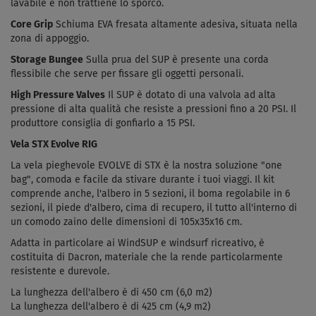
lavabile e non trattiene lo sporco.
Core Grip
Schiuma EVA fresata altamente adesiva, situata nella
zona di appoggio.
Storage Bungee
Sulla prua del SUP è presente una corda
flessibile che serve per fissare gli oggetti personali.
High Pressure Valves
Il SUP è dotato di una valvola ad alta
pressione di alta qualità che resiste a pressioni fino a 20 PSI. Il
produttore consiglia di gonfiarlo a 15 PSI.
Vela STX Evolve RIG
La vela pieghevole EVOLVE di STX è la nostra soluzione "one
bag", comoda e facile da stivare durante i tuoi viaggi. Il kit
comprende anche,
l'albero in 5 sezioni, il boma regolabile in 6
sezioni, il piede d'albero, cima di recupero, il tutto all'interno di
un comodo zaino delle dimensioni di 105x35x16 cm.
Adatta in particolare ai WindSUP e windsurf ricreativo, è
costituita di Dacron, materiale che la rende particolarmente
resistente e durevole.
La lunghezza dell'albero è di 450 cm (6,0 m2)
La lunghezza dell'albero è di 425 cm (4,9 m2)