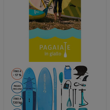
FINO A
- 17
%
PAGAIA
INCLUSA
FINO A
130 kg