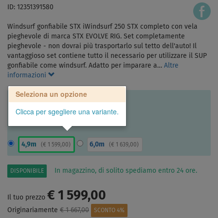
ID: 12351391580
Windsurf gonfiabile STX iWindsurf 250 STX completo con vela
pieghevole di marca STX EVOLVE RIG. Set completamente
pieghevole - non dovrai più trasportarlo sul tetto dell'auto! Il
vantaggioso set contiene tutto il necessario per utilizzare il SUP
gonfiabile come windsurf. Adatto per imparare a…
Altre
informazioni
Seleziona un opzione
Clicca per sgegliere una variante.
4,9m
6,0m
(
€ 1 599,00
)
(
€ 1 639,00
)
In magazzino, di solito spediamo entro 24 ore.
DISPONIBILE
€ 1 599,00
Il tuo prezzo
Originariamente
€ 1 667,00
SCONTO 4%