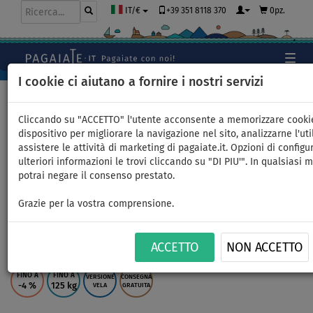
+39 351 8118 370
0pz.
IT/€
I cookie ci aiutano a fornire i nostri servizi
Home
>
SUP gonfiabili
Cliccando su "ACCETTO" l'utente acconsente a memorizzare cooki
dispositivo per migliorare la navigazione nel sito, analizzarne l'uti
assistere le attività di marketing di pagaiate.it. Opzioni di configu
Windsurfing STX iWindsurf WS
ulteriori informazioni le trovi cliccando su "DI PIU'". In qualsiasi
potrai negare il consenso prestato.
250 RS completo di vela - SUP
Grazie per la vostra comprensione.
gonfiabile windsurfing -
superficie: 4,9m
ACCETTO
NON ACCETTO
FINO A
FINO A
VERSIONE
CONSEGNA
-4
%
125 kg
VELA
GRATUITA