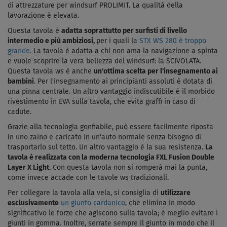
di attrezzature per windsurf PROLIMIT. La qualità della
lavorazione è elevata.
Questa tavola è
adatta soprattutto per surfisti di livello
intermedio e più ambiziosi,
per i quali la
STX WS 280 è troppo
grande.
La tavola è adatta a chi non ama la navigazione a spinta
e vuole scoprire la vera bellezza del windsurf: la SCIVOLATA.
Questa tavola ws è anche
un'ottima scelta per l'insegnamento ai
bambini
. Per l'insegnamento ai principianti assoluti è dotata di
una pinna centrale. Un altro vantaggio indiscutibile è il morbido
rivestimento in EVA sulla tavola, che evita graffi in caso di
cadute.
Grazie alla tecnologia gonfiabile, può essere facilmente riposta
in uno zaino e caricato in un'auto normale senza bisogno di
trasportarlo sul tetto. Un altro vantaggio è la sua resistenza.
La
tavola è realizzata con la moderna tecnologia FXL Fusion Double
Layer X Light
. Con questa tavola non si romperà mai la punta,
come invece accade con le tavole ws tradizionali.
Per collegare la tavola alla vela, si consiglia di
utilizzare
esclusivamente
un giunto cardanico
, che elimina in modo
significativo le forze che agiscono sulla tavola; è meglio evitare i
giunti in gomma. Inoltre, serrate sempre il giunto in modo che il