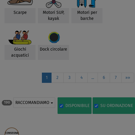
Scarpe
Motori SUP,
Motori per
kayak
barche
Giochi
Dock circolare
acquatici
1
2
3
4
...
6
7
»»
RACCOMANDIAMO
190
DISPONIBILE
SU ORDINAZIONE
CONSEGNA