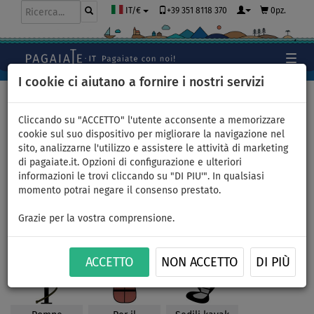
+39 351 8118 370
0pz.
IT/€
I cookie ci aiutano a fornire i nostri servizi
Home
>
Accessori
Cliccando su "ACCETTO" l'utente acconsente a memorizzare
cookie sul suo dispositivo per migliorare la navigazione nel
sito, analizzarne l'utilizzo e assistere le attività di marketing
Accessori per SUP, kayak
di pagaiate.it. Opzioni di configurazione e ulteriori
informazioni le trovi cliccando su "DI PIU'". In qualsiasi
Pagaiate con i colori:
momento potrai negare il consenso prestato.
Grazie per la vostra comprensione.
ACCETTO
NON ACCETTO
DI PIÙ