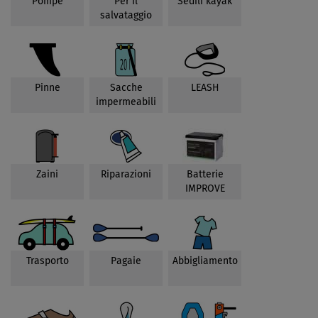
Pompe
Per il
Sedili kayak
salvataggio
Pinne
Sacche
LEASH
impermeabili
Zaini
Riparazioni
Batterie
IMPROVE
Trasporto
Pagaie
Abbigliamento