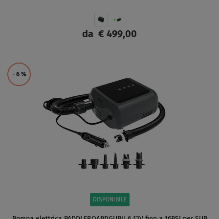
da
€ 499,00
SCHERMO
- 6
%
DISPONIBILE
Pompa elettrica PADDLEBOARDGURU 6 12V fino a 16PSI per SUP