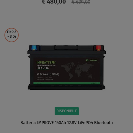
€ 480,00
€ 639,00
SCHERMO
FINO A
- 3
%
DISPONIBILE
Batteria IMPROVE 140Ah 12.8V LiFePO4 Bluetooth