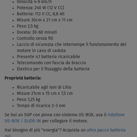
Velocità 4-6 km/h
Potenza: 240 W (12 V CC)
Batteria: 11,1 V CC, 8,8 Ah
Misure 30cm x 21 cm x 11 cm
Peso 2,5 kg
Durata: 30-60 minuti
Controllo senza fili
Laccio di sicurezza che interrompe il funzionamento del
motore in caso di caduta
Presente n.1 batteria ricaricabile
Telecomando con fascia da braccio
Elastico per il fissaggio della batteria
Proprietà batteria:
Ricaricabile agli ioni di Litio
Misure 21cm x 15 cm x 7,5 cm
Peso 1,25 kg
Tempo di ricarica 2-3 ore
Se hai un SUP con pinna con sistema US-BOX, usa il
riduttore
US-BOX / SLIDE-IN
per collegare il motore.
Hai bisogno di più "energia"?
Acquista un
altro pacco batteria
qui