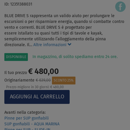
ID: 12351388031
BLUE DRIVE S rappresenta un valido aiuto per prolungare le
escursioni o per risparmiare energia, quando si combatte contro
vento e correnti. BLUE DRIVE S è progettato per
essere istallato su quasi tutti i tipi di tavole e kayak,
semplicemente utilizzando l’alloggiamento della pinna
direzionale. Il…
Altre informazioni
In magazzino, di solito spediamo entro 24 ore.
DISPONIBILE
€ 480,00
Il tuo prezzo
Originariamente
€ 639,00
SCONTO 25%
Prezzo migliore in 30 giorni:
€ 480,00
Avanti nella categoria:
Pinne per SUP gonfiabili
SUP gonfiabili - AQUA MARINA
Pinne per SUP - SLIDE-IN