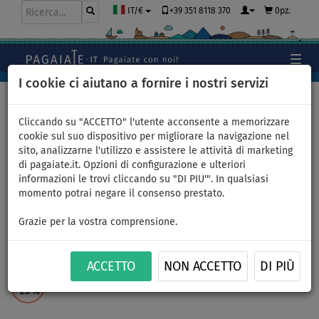
+39 351 8118 370
0pz.
IT/€
I cookie ci aiutano a fornire i nostri servizi
Home
>
Accessori
>
Motori SUP, kayak
Cliccando su "ACCETTO" l'utente acconsente a memorizzare
cookie sul suo dispositivo per migliorare la navigazione nel
sito, analizzarne l'utilizzo e assistere le attività di marketing
MOTORE AQUA MARINA
di pagaiate.it. Opzioni di configurazione e ulteriori
informazioni le trovi cliccando su "DI PIU'". In qualsiasi
BlueDrive S Power fin -
momento potrai negare il consenso prestato.
motore per SUP gonfiabili,
Grazie per la vostra comprensione.
kayak
ACCETTO
NON ACCETTO
DI PIÙ
FINO A
-25
%