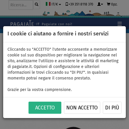
+39 351 8118 370
0pz.
IT/€
I cookie ci aiutano a fornire i nostri servizi
Home
>
Accessori
>
Pompe
>
Elettriche
Cliccando su "ACCETTO" l'utente acconsente a memorizzare
cookie sul suo dispositivo per migliorare la navigazione nel
sito, analizzarne l'utilizzo e assistere le attività di marketing
STAR POWER BANK 6000mAh
di pagaiate.it. Opzioni di configurazione e ulteriori
informazioni le trovi cliccando su "DI PIU'". In qualsiasi
per pompe 12V uso SUP
momento potrai negare il consenso prestato.
gonfiabile
Grazie per la vostra comprensione.
ACCETTO
NON ACCETTO
DI PIÙ
Previous
Nex