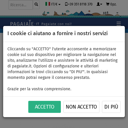
+39 351 8118 370
0pz.
IT/€
I cookie ci aiutano a fornire i nostri servizi
Home
>
Accessori
>
Pompe
>
Manuali
Cliccando su "ACCETTO" l'utente acconsente a memorizzare
cookie sul suo dispositivo per migliorare la navigazione nel
sito, analizzarne l'utilizzo e assistere le attività di marketing
Tubo AQUA MARINA per
di pagaiate.it. Opzioni di configurazione e ulteriori
informazioni le trovi cliccando su "DI PIU'". In qualsiasi
pompa a doppio effetto per
momento potrai negare il consenso prestato.
SUP gonfiabili
Grazie per la vostra comprensione.
ACCETTO
NON ACCETTO
DI PIÙ