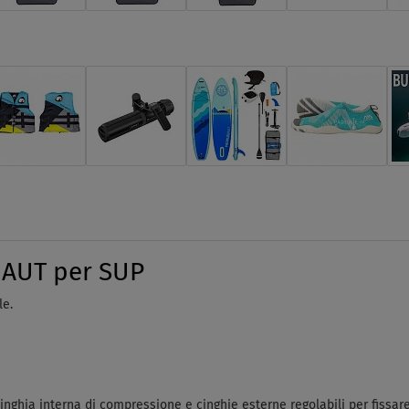
NAUT per SUP
le.
 cinghia interna di compressione e cinghie esterne regolabili per fissar