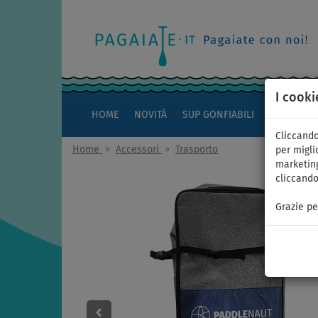
I cooki
HOME
NOVITÀ
SUP GONFIABILI
KAYAK
Cliccando
Home
>
Accessori
>
Trasporto
per miglio
marketing
cliccando
Grazie pe