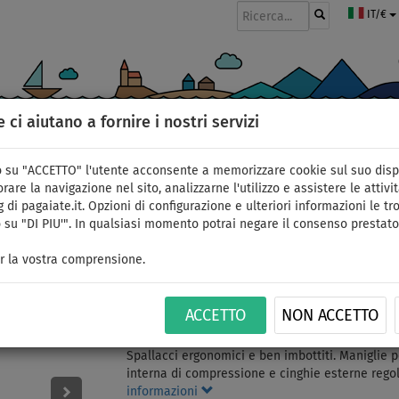
IT/€
e ci aiutano a fornire i nostri servizi
GOMMONI
PAGAIE
VELE
ABBIGLIAMENTO
ACCESSORI
APPR
 su "ACCETTO" l'utente acconsente a memorizzare cookie sul suo disp
rare la navigazione nel sito, analizzarne l'utilizzo e assistere le attivit
 di pagaiate.it. Opzioni di configurazione e ulteriori informazioni le tro
 su "DI PIU'". In qualsiasi momento potrai negare il consenso prestato
Zaino di trasporto P
r la vostra comprensione.
ID: 12351392327
ACCETTO
NON ACCETTO
Zaino robusto con zip per il trasporto del SUP g
Spallacci ergonomici e ben imbottiti. Maniglie per
interna di compressione e cinghie esterne regola
informazioni