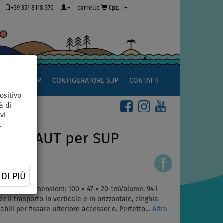
+39 351 8118 370
carrello
0pz.
OCCIO AL SUP
CONFIGURATORE SUP
CONTATTI
ositivo
à di
vi
.
ADDLENAUT per SUP
DI PIÙ
onfiabile. Dimensioni: 100 × 47 × 20 cmVolume: 94 l
 il trasporto in verticale e in orizzontale, cinghia
bili per fissare ulteriore accessorio. Perfetto…
Altre