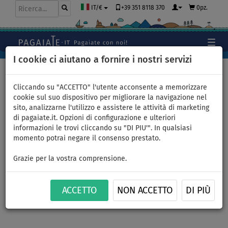
+39 351 8118 370
0pz.
IT/€
I cookie ci aiutano a fornire i nostri servizi
Home
>
Accessori
>
Zaini
Cliccando su "ACCETTO" l'utente acconsente a memorizzare
cookie sul suo dispositivo per migliorare la navigazione nel
sito, analizzarne l'utilizzo e assistere le attività di marketing
Zaino da trasporto AQUA
di pagaiate.it. Opzioni di configurazione e ulteriori
informazioni le trovi cliccando su "DI PIU'". In qualsiasi
MARINA Zip M per SUP
momento potrai negare il consenso prestato.
gonfiabili
Grazie per la vostra comprensione.
ACCETTO
NON ACCETTO
DI PIÙ
Previous
Nex