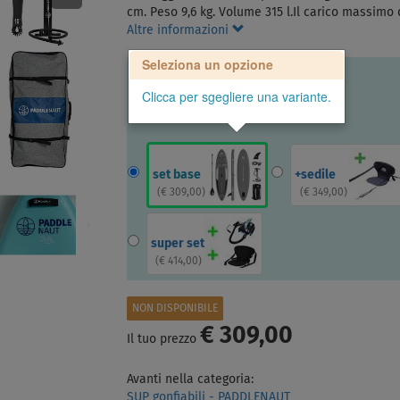
cm. Peso 9,6 kg. Volume 315 l.Il carico massimo 
Altre informazioni
Seleziona un opzione
Clicca per sgegliere una variante.
set base
+sedile
(
€ 309,00
)
(
€ 349,00
)
super set
(
€ 414,00
)
NON DISPONIBILE
€ 309,00
Il tuo prezzo
Avanti nella categoria:
SUP gonfiabili - PADDLENAUT