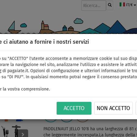
IT/€
e ci aiutano a fornire i nostri servizi
GOMMONI
PAGAIE
VELE
ABBIGLIAMENTO
ACCESSORI
APPR
 su "ACCETTO" l'utente acconsente a memorizzare cookie sul suo disp
rare la navigazione nel sito, analizzarne l'utilizzo e assistere le attivit
 di pagaiate.it. Opzioni di configurazione e ulteriori informazioni le tro
 su "DI PIU'". In qualsiasi momento potrai negare il consenso prestato
SUP PADDLENAUT JELLO
r la vostra comprensione.
- SUP gonfiabile - opz
ACCETTO
NON ACCETTO
FINO A
DOPPIO
CONSEGNA
ID: 12351392334
150 kg
STRATO
GRATUITA
PADDLENAUT JELLO 10'8 ha una larghezza di 81 c
che leggermente increspata.La lunghezza della t