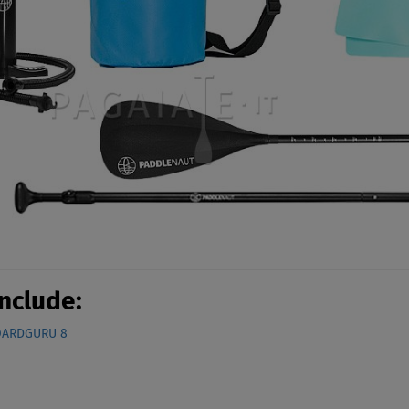
include:
OARDGURU 8