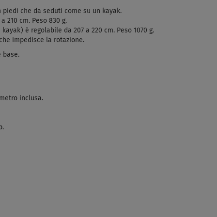
in piedi che da seduti come su un kayak.
 a 210 cm. Peso 830 g.
e kayak) è regolabile da 207 a 220 cm. Peso 1070 g.
 che impedisce la rotazione.
e base.
etro inclusa.
p.