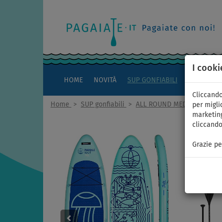
I cooki
HOME
NOVITÀ
SUP GONFIABILI
KAYAK
Cliccando
Home
>
SUP gonfiabili
>
ALL ROUND MEDI
per miglio
marketing
cliccando
Grazie pe