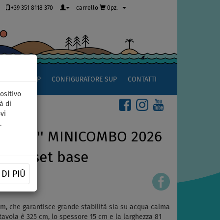
+39 351 8118 370
carrello
0pz.
OCCIO AL SUP
CONFIGURATORE SUP
CONTATTI
ositivo
à di
vi
.
 10'8'' MINICOMBO 2026
ione: set base
DI PIÙ
m, che garantisce grande stabilità sia su acqua calma
avola è 325 cm, lo spessore 15 cm e la larghezza 81