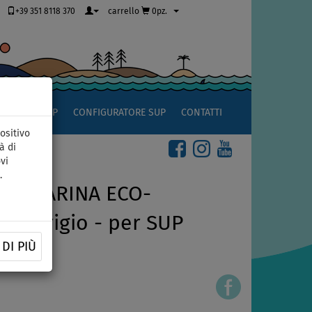
+39 351 8118 370
carrello
0pz.
OCCIO AL SUP
CONFIGURATORE SUP
CONTATTI
ositivo
à di
vi
.
QUA MARINA ECO-
S grigio - per SUP
DI PIÙ