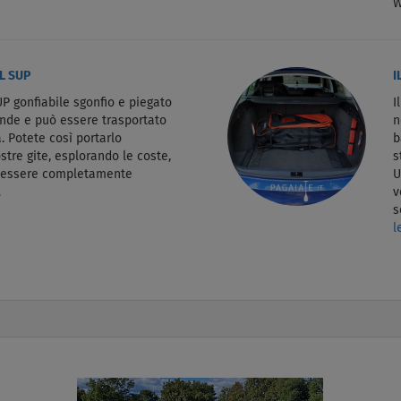
W
L SUP
I
P gonfiabile sgonfio e piegato
I
ande e può essere trasportato
n
. Potete così portarlo
b
stre gite, esplorando le coste,
s
d essere completamente
U
.
v
s
l