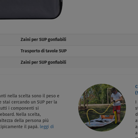
Zaini per SUP gonfiabili
Trasporto di tavole SUP
Zaini per SUP gonfiabili
C
(
nti nella scelta sono il peso e
Se stai cercando un SUP per la
I
tutti i componenti si
s
eboard. Nella scelta,
d
altezza della persona più
a
 tipicamente il papà.
leggi di
a
a