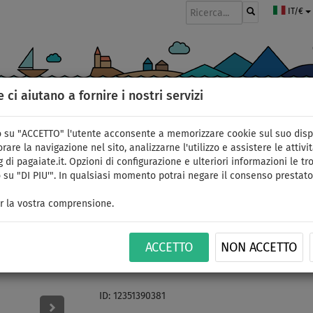
IT/€
e ci aiutano a fornire i nostri servizi
GOMMONI
PAGAIE
VELE
ABBIGLIAMENTO
ACCESSORI
APPR
 su "ACCETTO" l'utente acconsente a memorizzare cookie sul suo disp
rare la navigazione nel sito, analizzarne l'utilizzo e assistere le attivit
 di pagaiate.it. Opzioni di configurazione e ulteriori informazioni le tro
 su "DI PIU'". In qualsiasi momento potrai negare il consenso prestato
Zaino da trasporto A
r la vostra comprensione.
FRIENDLY CIRCUPACK™ X
ACCETTO
NON ACCETTO
gonfiabili
ID: 12351390381