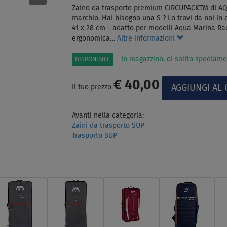
Zaino da trasporto premium CIRCUPACKTM di AQU
marchio. Hai bisogno una S ? Lo trovi da noi in c
41 x 28 cm - adatto per modelli Aqua Marina Rac
ergonomica…
Altre informazioni
In magazzino, di solito spediamo
DISPONIBILE
€ 40,00
Il tuo prezzo
Avanti nella categoria:
Zaini da trasporto SUP
Trasporto SUP