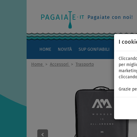
I cooki
HOME
NOVITÀ
SUP GONFIABILI
KAYAK
Cliccando
Home
>
Accessori
>
Trasporto
per miglio
marketing
cliccando
Grazie pe