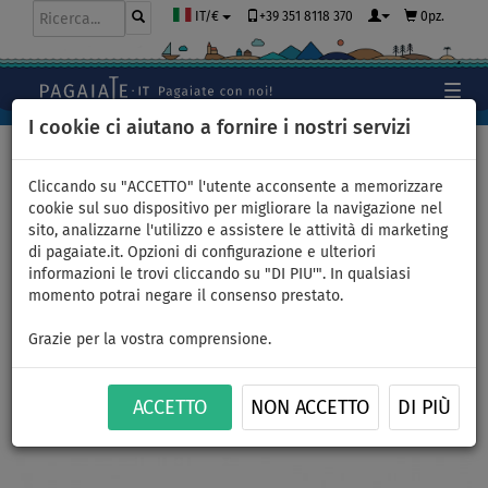
+39 351 8118 370
0pz.
IT/€
I cookie ci aiutano a fornire i nostri servizi
Home
>
Abbigliamento
>
Scarpe
Cliccando su "ACCETTO" l'utente acconsente a memorizzare
cookie sul suo dispositivo per migliorare la navigazione nel
sito, analizzarne l'utilizzo e assistere le attività di marketing
Scarpe da acqua AQUA
di pagaiate.it. Opzioni di configurazione e ulteriori
informazioni le trovi cliccando su "DI PIU'". In qualsiasi
MARINA Ripples Blue - taglia:
momento potrai negare il consenso prestato.
34/35
Grazie per la vostra comprensione.
FINO A
-25
%
ACCETTO
NON ACCETTO
DI PIÙ