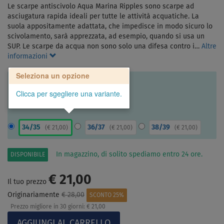
Le scarpe antiscivolo Aqua Marina Ripples sono scarpe ad
asciugatura rapida ideali per tutte le attività acquatiche. La
suola appositamente adattata, che impedisce in modo sicuro lo
scivolamento, sarà apprezzata, ad esempio, quando si usa un
SUP. Le scarpe da acqua non sono solo una difesa contro i…
Altre
informazioni
Seleziona un opzione
Clicca per sgegliere una variante.
34/35
36/37
38/39
(
€ 21,00
)
(
€ 21,00
)
(
€ 21,00
)
In magazzino, di solito spediamo entro 24 ore.
DISPONIBILE
€ 21,00
Il tuo prezzo
Originariamente
€ 28,00
SCONTO 25%
Prezzo migliore in 30 giorni:
€ 21,00