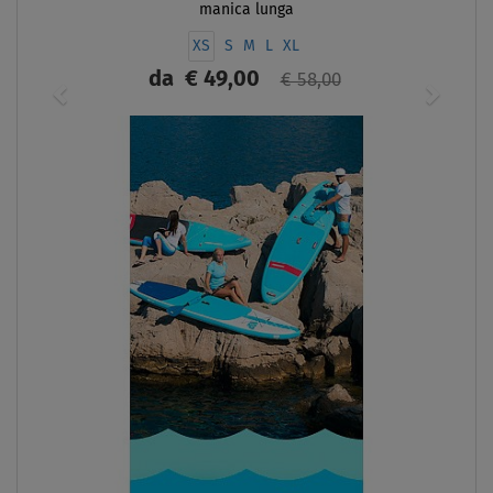
manica lunga
XS
S
M
L
XL
da
€ 49,00
€ 58,00
SCHERMO