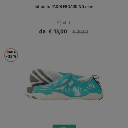
Infradito PADDLEBOARDING nere
S
M
L
da
€ 13,00
€ 20,00
SCHERMO
FINO A
- 25
%