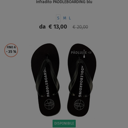
Infradito PADDLEBOARDING blu
S
M
L
da
€ 13,00
€ 20,00
SCHERMO
FINO A
- 35
%
DISPONIBILE