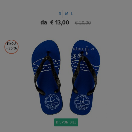
S
M
L
da
€ 13,00
€ 20,00
SCHERMO
FINO A
- 35
%
DISPONIBILE