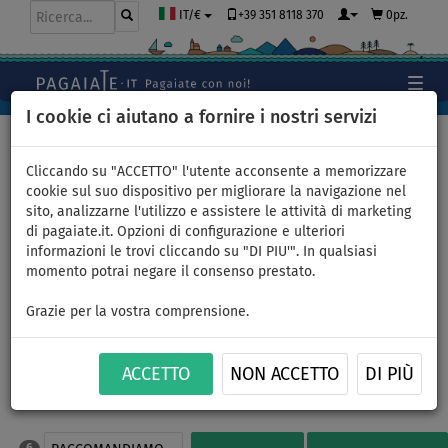
+39 351 8118 370
0pz.
IT/€
I cookie ci aiutano a fornire i nostri servizi
Home
>
Abbigliamento
>
Scarpe
Cliccando su "ACCETTO" l'utente acconsente a memorizzare
cookie sul suo dispositivo per migliorare la navigazione nel
sito, analizzarne l'utilizzo e assistere le attività di marketing
Scarpe da acqua
di pagaiate.it. Opzioni di configurazione e ulteriori
informazioni le trovi cliccando su "DI PIU'". In qualsiasi
momento potrai negare il consenso prestato.
Grazie per la vostra comprensione.
ACCETTO
NON ACCETTO
DI PIÙ