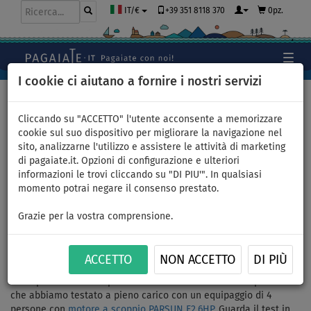
+39 351 8118 370
0pz.
IT/€
I cookie ci aiutano a fornire i nostri servizi
Home
>
Gommoni e motori - articoli, video, recensioni
>
Gommone AQUA MARINA AIRCAT 2,85m AD con motore a scoppio
Cliccando su "ACCETTO" l'utente acconsente a memorizzare
PARSUN F2,6HP
cookie sul suo dispositivo per migliorare la navigazione nel
sito, analizzarne l'utilizzo e assistere le attività di marketing
di pagaiate.it. Opzioni di configurazione e ulteriori
informazioni le trovi cliccando su "DI PIU'". In qualsiasi
Test gommone AQUA MARINA
momento potrai negare il consenso prestato.
AIRCAT 2,85m AD con motore
Grazie per la vostra comprensione.
a scoppio PARSUN F2,6HP
ACCETTO
NON ACCETTO
DI PIÙ
Gommone
AQUA MARINA AIRCAT
con lunghezza di 2,85 m e fondo
in drop-stitch ad alta pressione - catamarano Aircat il più corto -
che abbiamo testato a pieno carico con un equipaggio di 4
persone con
motore a scoppio PARSUN F2,6HP.
Guarda il test in