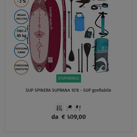
- 2
%
PAGAIA
INCLUSA
FINO A
85 kg
VERSIONE
KAYAK
CONSEGNA
GRATUITA
DISPONIBILE
SUP SPINERA SUPRANA 10'8 - SUP gonfiabile
da
€ 409,00
SCHERMO