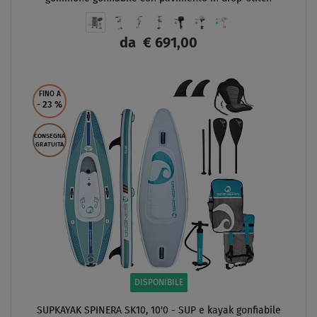
da
€ 691,00
SCHERMO
FINO A
- 23
%
CONSEGNA
GRATUITA
DISPONIBILE
SUPKAYAK SPINERA SK10, 10'0 - SUP e kayak gonfiabile