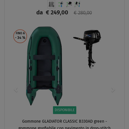
da
€ 249,00
€ 280,00
SCHERMO
FINO A
- 34
%
DISPONIBILE
Gommone GLADIATOR CLASSIC B330AD green -
gommone gonfiabile con pavimento in drop-stitch