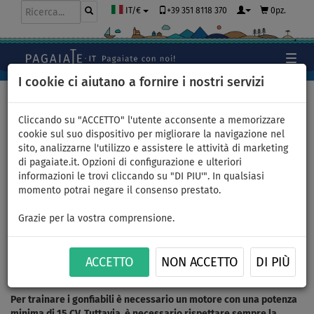
+39 351 8118 370
0pz.
IT/€
I cookie ci aiutano a fornire i nostri servizi
Home
>
Gommoni e motori - articoli, video, recensioni
>
Come
funzionano i gonfiabili da trainocon un motore da 20HP?
Cliccando su "ACCETTO" l'utente acconsente a memorizzare
cookie sul suo dispositivo per migliorare la navigazione nel
sito, analizzarne l'utilizzo e assistere le attività di marketing
di pagaiate.it. Opzioni di configurazione e ulteriori
informazioni le trovi cliccando su "DI PIU'". In qualsiasi
Come funzionano i gonfiabili
momento potrai negare il consenso prestato.
da traino dietro
Grazie per la vostra comprensione.
un'imbarcazione con un
ACCETTO
NON ACCETTO
DI PIÙ
motore da 20HP?
Per trainare i gonfiabili è necessario un motore con una potenza
minima di 15 CV. Tuttavia, è necessario rispettare sempre la