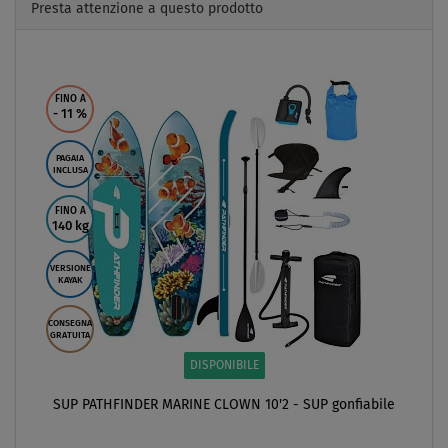
Presta attenzione a questo prodotto
Previous
Next
FINO A
- 11
%
PAGAIA
INCLUSA
FINO A
140 kg
VERSIONE
KAYAK
CONSEGNA
GRATUITA
DISPONIBILE
SUP PATHFINDER MARINE CLOWN 10'2 - SUP gonfiabile