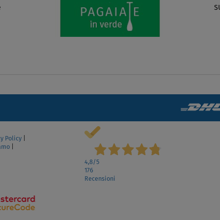
SUP SUN REFLECTIONS 8'2'' octopus - SUP
gonfiabile
da
€ 230,00
SCHERMO
y Policy
|
lamo
|
4,8
/5
176
Recensioni