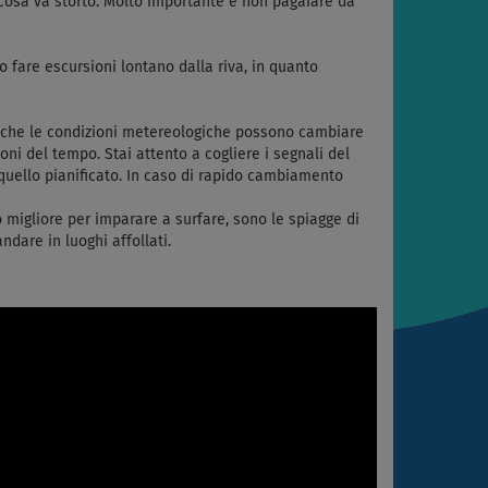
lcosa va storto. Molto importante è non pagaiare da
 fare escursioni lontano dalla riva, in quanto
nte che le condizioni metereologiche possono cambiare
i del tempo. Stai attento a cogliere i segnali del
quello pianificato. In caso di rapido cambiamento
to migliore per imparare a surfare, sono le spiagge di
dare in luoghi affollati.