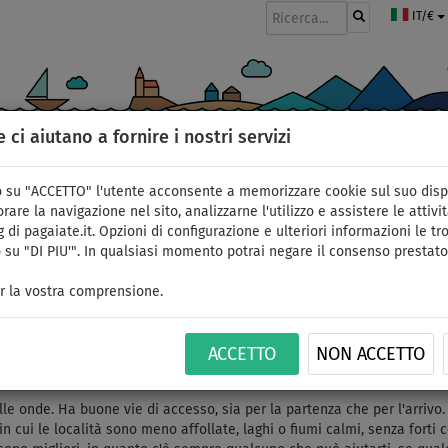
IT/€
e ci aiutano a fornire i nostri servizi
GOMMONI
PAGAIE
VELE
ABBIGLIAMENTO
ACCESSORI
APPR
 su "ACCETTO" l'utente acconsente a memorizzare cookie sul suo disp
i per pagaiare
rare la navigazione nel sito, analizzarne l'utilizzo e assistere le attivit
 di pagaiate.it. Opzioni di configurazione e ulteriori informazioni le tro
 su "DI PIU'". In qualsiasi momento potrai negare il consenso prestato
iare
r la vostra comprensione.
 "Best Places for Stand Up Paddling" di
SUP-ACA.ORG
.
ci luoghi (dighe, laghi, fiumi o mare), bisogna però saper scegliere le c
ACCETTO
NON ACCETTO
uoi compagni di avventura, veramente positiva.
le onde. Ha buone vie di accesso, sia per la partenza che per l'arrivo. 
in cui le località sono meno affollate, laghi o fiumi calmi, senza forti