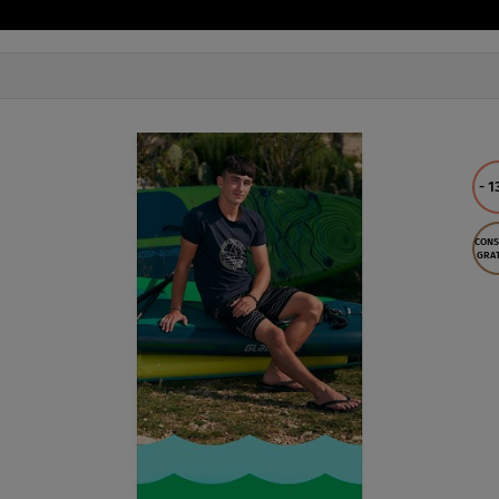
PAGAIA
INCLUSA
FINO A
60 kg
CONSEGNA
GRATUITA
DISPONIBILE