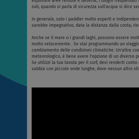
esplorare aree remote e deserte, i luoghi frequentati
soli, quando si parla di sicurezza sull'acqua si dice s
In generale, solo i paddler molto esperti e indipende
sarebbe impegnativo, data la distanza dalla costa, rie
Anche se il mare o i grandi laghi, possono essere mol
molto velocemente. Se stai programmando un viaggio in
cambiamento delle condizioni climatiche. Un'altra cos
meteorologico, è bene avere l'opzione di un diverso pu
Se utilizzi la tua tavola per il surf, devi renderti con
sabbia con piccole onde lunghe, dove nessun altro stia