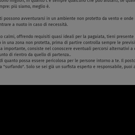
 sono migliori, in quanto c'è sempre qualcuno che può aiutarti, se qua
empre: più siamo, meglio è.
nti possono avventurarsi in un ambiente non protetto da vento e onde o
ntrare a nuoto in caso di necessità.
to calmi, offrendo requisiti quasi ideali per la pagaiata, tieni prese
 una zona non protetta, prima di partire controlla sempre le prevision
a importante, consiste nel conoscere eventuali percorsi alternativi a 
nto di rientro da quello di partenza..
to di quanto possa essere pericolosa per le persone intorno a te. Il pos
 "surfando". Solo se sei già un surfista esperto e responsabile, puoi an