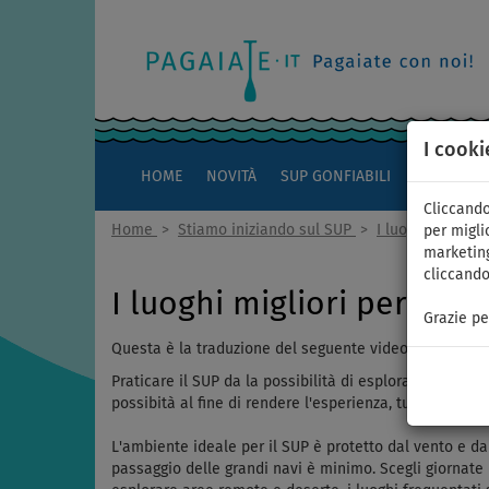
I cooki
HOME
NOVITÀ
SUP GONFIABILI
KAYAK
Cliccando
Home
>
Stiamo iniziando sul SUP
>
I luoghi miglior
per miglio
marketing
cliccando
I luoghi migliori per paga
Grazie pe
Questa è la traduzione del seguente video di YouTube
Praticare il SUP da la possibilità di esplorare moltepli
possibità al fine di rendere l'esperienza, tua e dei t
L'ambiente ideale per il SUP è protetto dal vento e dal
passaggio delle grandi navi è minimo. Scegli giornate 