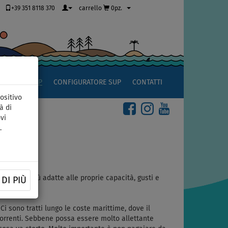
+39 351 8118 370
carrello
0pz.
OCCIO AL SUP
CONFIGURATORE SUP
CONTATTI
ositivo
à di
vi
.
ondizioni più adatte alle proprie capacità, gusti e
DI PIÙ
Ci sono tratti lungo le coste marittime, dove il
 correnti. Sebbene possa essere molto allettante