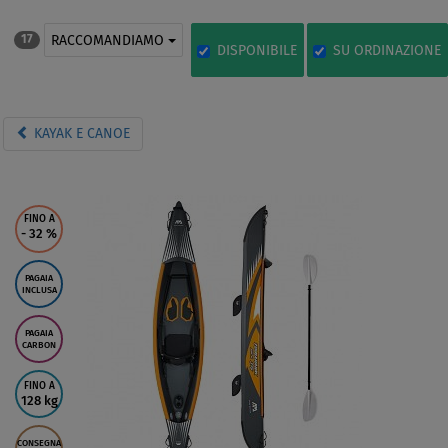
RACCOMANDIAMO
17
DISPONIBILE
SU ORDINAZIONE
KAYAK E CANOE
FINO A
- 32
%
PAGAIA
INCLUSA
PAGAIA
CARBON
FINO A
128 kg
CONSEGNA