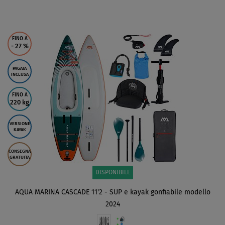
SCHERMO
FINO A
- 27
%
PAGAIA
INCLUSA
FINO A
220 kg
VERSIONE
KAYAK
CONSEGNA
GRATUITA
DISPONIBILE
AQUA MARINA CASCADE 11'2 - SUP e kayak gonfiabile modello
2024