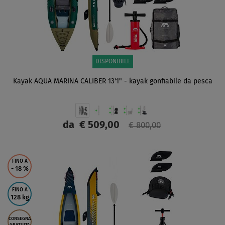
DISPONIBILE
Kayak AQUA MARINA CALIBER 13'1" - kayak gonfiabile da pesca
da
€ 509,00
€ 800,00
SCHERMO
FINO A
- 18
%
FINO A
128 kg
CONSEGNA
GRATUITA