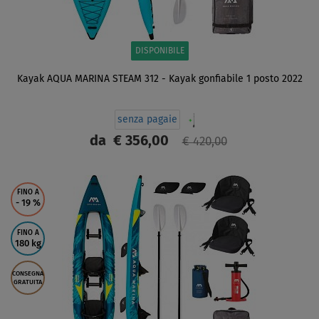
DISPONIBILE
Kayak AQUA MARINA STEAM 312 - Kayak gonfiabile 1 posto 2022
senza pagaie
da
€ 356,00
€ 420,00
SCHERMO
FINO A
- 19
%
FINO A
180 kg
CONSEGNA
GRATUITA