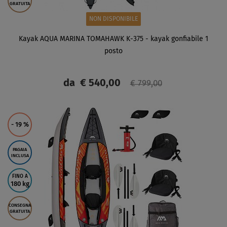
GRATUITA
NON DISPONIBILE
Kayak AQUA MARINA TOMAHAWK K-375 - kayak gonfiabile 1
posto
da
€ 540,00
€ 799,00
SCHERMO
- 19
%
PAGAIA
INCLUSA
FINO A
180 kg
CONSEGNA
GRATUITA