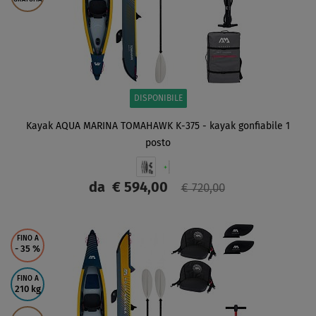
DISPONIBILE
Kayak AQUA MARINA TOMAHAWK K-375 - kayak gonfiabile 1
posto
da
€ 594,00
€ 720,00
SCHERMO
FINO A
- 35
%
FINO A
210 kg