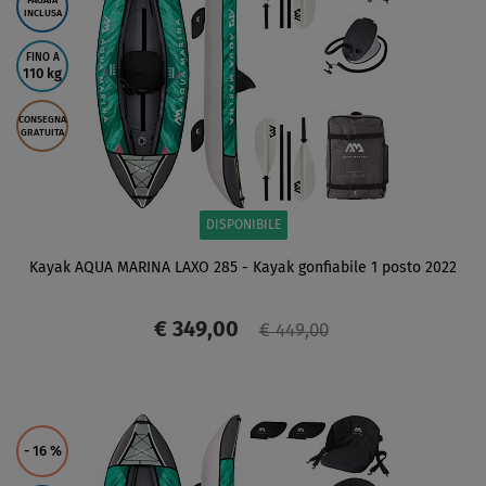
PAGAIA
INCLUSA
FINO A
110 kg
CONSEGNA
GRATUITA
DISPONIBILE
Kayak AQUA MARINA LAXO 285 - Kayak gonfiabile 1 posto 2022
€ 349,00
€ 449,00
SCHERMO
- 16
%