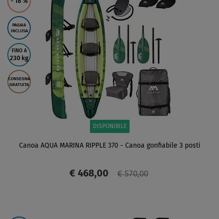
- 18
%
PAGAIA
INCLUSA
FINO A
230 kg
CONSEGNA
GRATUITA
DISPONIBILE
Canoa AQUA MARINA RIPPLE 370 - Canoa gonfiabile 3 posti
€ 468,00
€ 570,00
SCHERMO