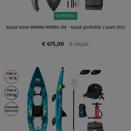
DISPONIBILE
Kayak AQUA MARINA MEMBA 390 - Kayak gonfiabile 2 posti 2022
€ 475,00
€ 590,00
SCHERMO
FINO A
- 15
%
FINO A
110 kg
CONSEGNA
GRATUITA