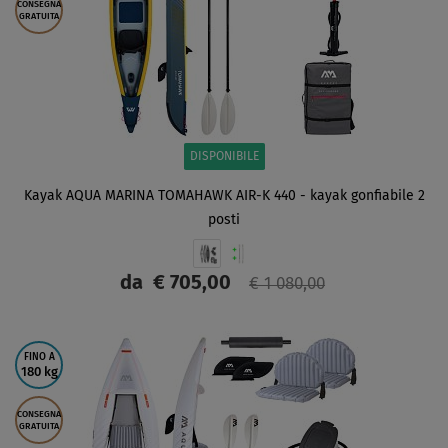
CONSEGNA
GRATUITA
DISPONIBILE
Kayak AQUA MARINA TOMAHAWK AIR-K 440 - kayak gonfiabile 2
posti
da
€ 705,00
€ 1 080,00
SCHERMO
FINO A
180 kg
CONSEGNA
GRATUITA