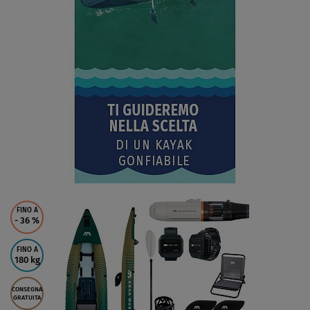
FINO A
- 36
%
FINO A
180 kg
CONSEGNA
GRATUITA