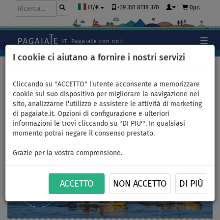
+39 351 8118 370
0pz.
IT/€
I cookie ci aiutano a fornire i nostri servizi
Home
>
Kayak e canoe
>
Kayak e canoe AQUA MARINA
Cliccando su "ACCETTO" l'utente acconsente a memorizzare
cookie sul suo dispositivo per migliorare la navigazione nel
sito, analizzarne l'utilizzo e assistere le attività di marketing
di pagaiate.it. Opzioni di configurazione e ulteriori
Kayak e canoe gonfiabili
informazioni le trovi cliccando su "DI PIU'". In qualsiasi
momento potrai negare il consenso prestato.
AQUA MARINA
Grazie per la vostra comprensione.
ACCETTO
NON ACCETTO
DI PIÙ