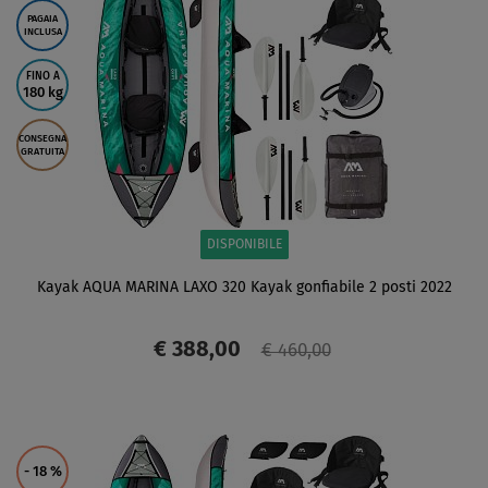
PAGAIA
INCLUSA
FINO A
180 kg
CONSEGNA
GRATUITA
DISPONIBILE
Kayak AQUA MARINA LAXO 320 Kayak gonfiabile 2 posti 2022
€ 388,00
€ 460,00
SCHERMO
- 18
%