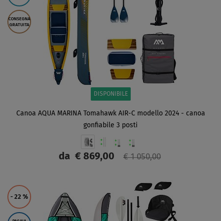
CONSEGNA
GRATUITA
DISPONIBILE
Canoa AQUA MARINA Tomahawk AIR-C modello 2024 - canoa
gonfiabile 3 posti
da
€ 869,00
€ 1 050,00
SCHERMO
- 22
%