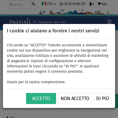
+39 351 8118 370
0pz.
IT/€
I cookie ci aiutano a fornire i nostri servizi
Home
>
SUP gonfiabili
>
F2
>
DA 100 - 130 kg
Cliccando su "ACCETTO" l'utente acconsente a memorizzare
cookie sul suo dispositivo per migliorare la navigazione nel
sito, analizzarne l'utilizzo e assistere le attività di marketing
SUP gonfiabili – F2 in base al
di pagaiate.it. Opzioni di configurazione e ulteriori
informazioni le trovi cliccando su "DI PIU'". In qualsiasi
peso del paddler: da 100 a
momento potrai negare il consenso prestato.
130 kg
Grazie per la vostra comprensione.
ACCETTO
NON ACCETTO
DI PIÙ
RACCOMANDIAMO
0
DISPONIBILE
SU ORDINAZIONE