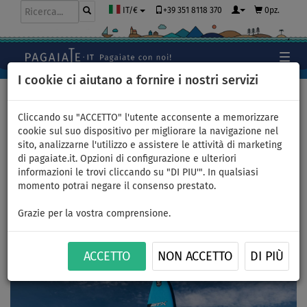
+39 351 8118 370
0pz.
IT/€
I cookie ci aiutano a fornire i nostri servizi
Home
>
Pagaiate con i colori
>
Blu
>
Outfit uomo 5
Cliccando su "ACCETTO" l'utente acconsente a memorizzare
cookie sul suo dispositivo per migliorare la navigazione nel
sito, analizzarne l'utilizzo e assistere le attività di marketing
di pagaiate.it. Opzioni di configurazione e ulteriori
Outfit uomo 5 – Blu – STX,
informazioni le trovi cliccando su "DI PIU'". In qualsiasi
momento potrai negare il consenso prestato.
lycra, infradito COOL
Grazie per la vostra comprensione.
Il modello è alto 190 cm. La taglia della lycra a manica corta è XL
e la taglia dei pantaloncini da MMA è XL. Pagaia nel tuo colore
preferito – PADDLEFASHION.com
ACCETTO
NON ACCETTO
DI PIÙ