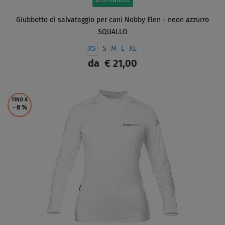
DISPONIBILE
Giubbotto di salvataggio per cani Nobby Elen - neon azzurro
SQUALLO
XS
S
M
L
XL
da
€ 21,00
SCHERMO
FINO A
- 8
%