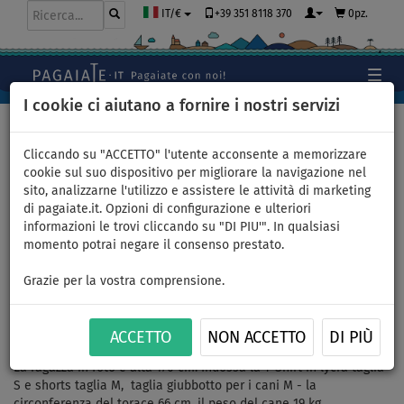
+39 351 8118 370
0pz.
IT/€
I cookie ci aiutano a fornire i nostri servizi
Home
>
Pagaiate con i colori
>
Turchese
>
Outfit donna 8
Cliccando su "ACCETTO" l'utente acconsente a memorizzare
cookie sul suo dispositivo per migliorare la navigazione nel
sito, analizzarne l'utilizzo e assistere le attività di marketing
di pagaiate.it. Opzioni di configurazione e ulteriori
Outfit donna 8 - turchese -
informazioni le trovi cliccando su "DI PIU'". In qualsiasi
momento potrai negare il consenso prestato.
lycra manica corta, shorts
Grazie per la vostra comprensione.
taglio comodo, giubbotto per
cani modello squalo
ACCETTO
NON ACCETTO
DI PIÙ
La ragazza in foto è alta 170 cm. Indossa la T-Shirt in lycra taglia
S e shorts taglia M, taglia giubbotto per i cani M - la
circonferenza del torace 66 cm, il peso del cane 19 kg.