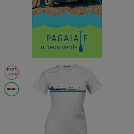
FINO A
- 23
%
THE BEST