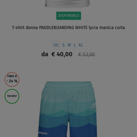
DISPONIBILE
T-shirt donna PADDLEBOARDING WHITE lycra manica corta
XS
S
M
L
XL
da
€ 40,00
€ 52,00
SCHERMO
FINO A
- 24
%
THE BEST