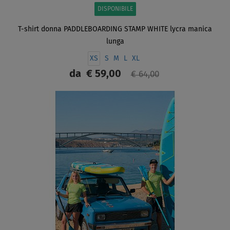
DISPONIBILE
T-shirt donna PADDLEBOARDING STAMP WHITE lycra manica
lunga
XS
S
M
L
XL
da
€ 59,00
€ 64,00
SCHERMO