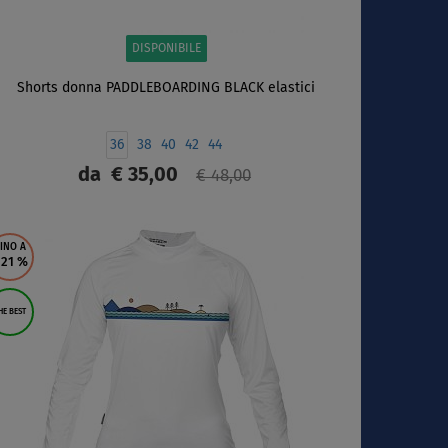
DISPONIBILE
Shorts donna PADDLEBOARDING BLACK elastici
36
38
40
42
44
da
€ 35,00
€ 48,00
SCHERMO
INO A
 21
%
HE BEST