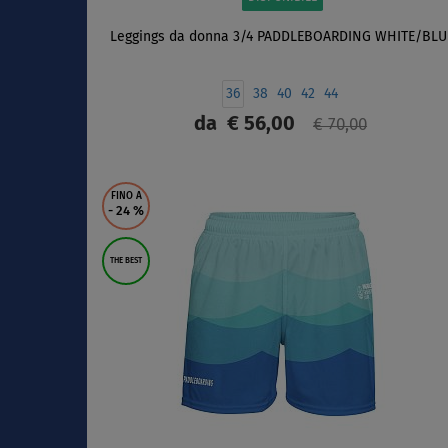
Leggings da donna 3/4 PADDLEBOARDING WHITE/BLU
36
38
40
42
44
da
€ 56,00
€ 70,00
SCHERMO
FINO A
- 24
%
THE BEST