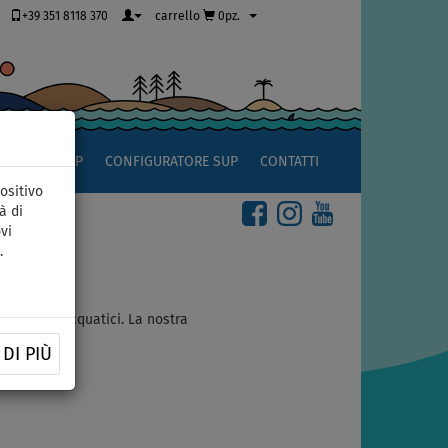
+39 351 8118 370
carrello
0pz.
OCCIO AL SUP
CONFIGURATORE SUP
CONTATTI
ositivo
à di
vi
.
per sport acquatici. La nostra
DI PIÙ