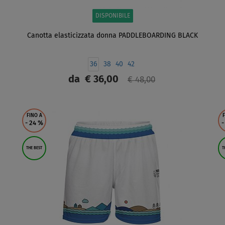
DISPONIBILE
Canotta elasticizzata donna PADDLEBOARDING BLACK
36
38
40
42
da
€ 36,00
€ 48,00
SCHERMO
FINO A
F
- 24
%
-
THE BEST
T