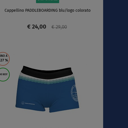
Cappellino PADDLEBOARDING blu/logo colorato
€ 24,00
€ 29,00
SCHERMO
INO A
 27
%
HE BEST