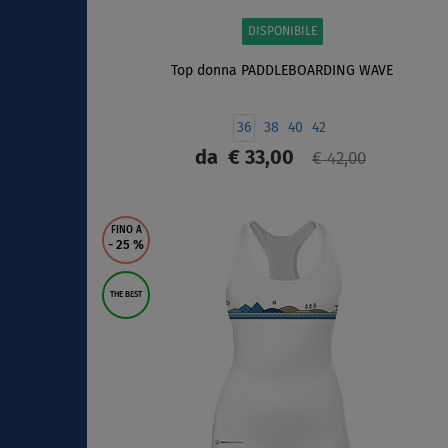
DISPONIBILE
Top donna PADDLEBOARDING WAVE
36
38
40
42
da
€ 33,00
€ 42,00
SCHERMO
FINO A
- 25
%
THE BEST