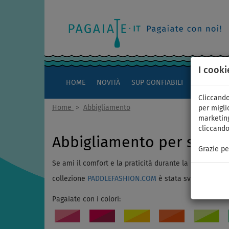
I cooki
HOME
NOVITÀ
SUP GONFIABILI
KAYAK
Cliccando
Home
>
Abbigliamento
per miglio
marketing
cliccando
Abbigliamento per sport 
Grazie pe
Se ami il comfort e la praticità durante la pagaiata, 
collezione
PADDLEFASHION.COM
è stata sviluppata in c
Pagaiate con i colori: