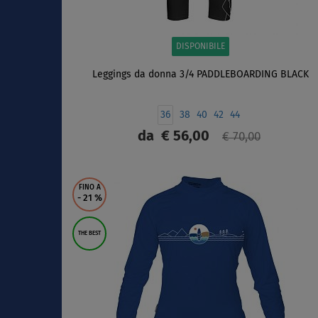
DISPONIBILE
Leggings da donna 3/4 PADDLEBOARDING BLACK
36
38
40
42
44
da
€ 56,00
€ 70,00
SCHERMO
FINO A
- 21
%
THE BEST