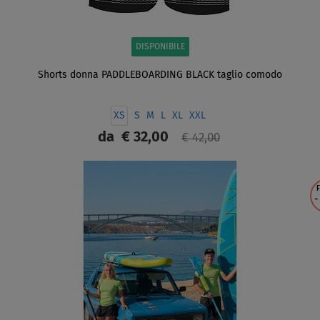
DISPONIBILE
Shorts donna PADDLEBOARDING BLACK taglio comodo
XS
S
M
L
XL
XXL
da
€ 32,00
€ 42,00
SCHERMO
F
-