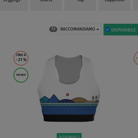
Leggings
Shorts
Top
Cappellini
RACCOMANDIAMO
72
DISPONIBILE
FINO A
-
- 21
%
THE BEST
DISPONIBILE