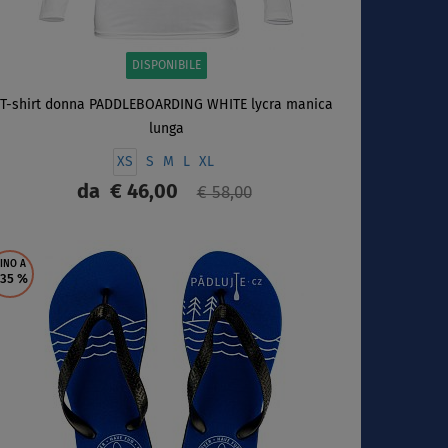
DISPONIBILE
T-shirt donna PADDLEBOARDING WHITE lycra manica
lunga
XS
S
M
L
XL
da
€ 46,00
€ 58,00
SCHERMO
INO A
 35
%