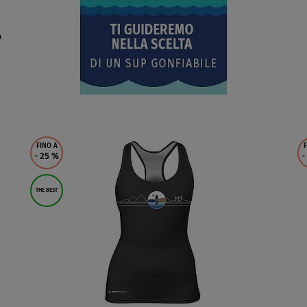
o
FINO A
F
- 25
%
-
THE BEST