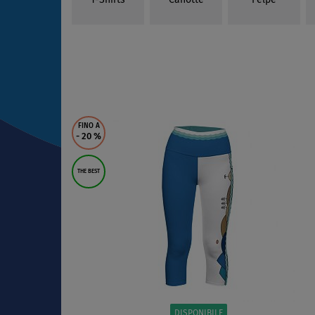
T-Shirts
Canotte
Felpe
FINO A
- 20
%
THE BEST
DISPONIBILE