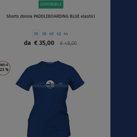
DISPONIBILE
Shorts donna PADDLEBOARDING BLUE elastici
36
38
40
42
44
da
€ 35,00
€ 48,00
SCHERMO
INO A
 23
%