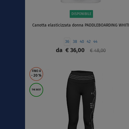
DISPONIBILE
Canotta elasticizzata donna PADDLEBOARDING WHIT
36
38
40
42
44
da
€ 36,00
€ 48,00
SCHERMO
FINO A
- 20
%
THE BEST