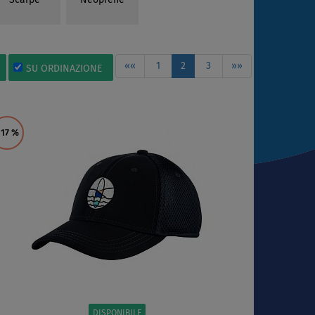
Scarpe
Neoprene
««
1
2
3
»»
SU ORDINAZIONE
 17
%
DISPONIBILE