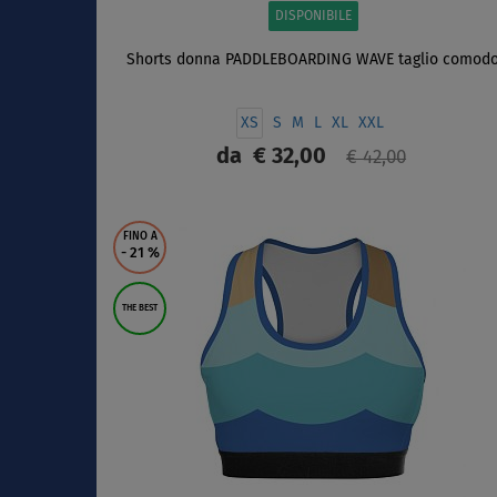
DISPONIBILE
Shorts donna PADDLEBOARDING WAVE taglio comod
XS
S
M
L
XL
XXL
da
€ 32,00
€ 42,00
SCHERMO
FINO A
- 21
%
THE BEST