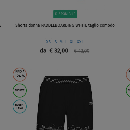
DISPONIBILE
E
Shorts donna PADDLEBOARDING WHITE taglio comodo
XS
S
M
L
XL
XXL
da
€ 32,00
€ 42,00
SCHERMO
FINO A
F
- 24
%
-
THE BEST
T
ROZBA-
LENO