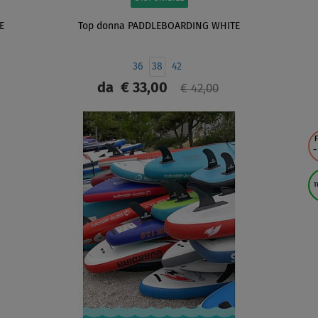
E
Top donna PADDLEBOARDING WHITE
36
38
42
da
€ 33,00
€ 42,00
SCHERMO
F
-
T