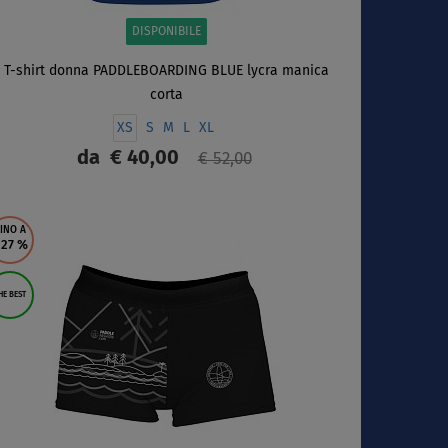
DISPONIBILE
T-shirt donna PADDLEBOARDING BLUE lycra manica
corta
XS
S
M
L
XL
da
€ 40,00
€ 52,00
SCHERMO
INO A
 27
%
HE BEST