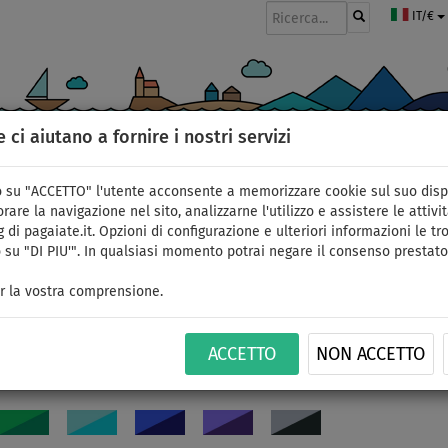
IT/€
e ci aiutano a fornire i nostri servizi
GOMMONI
PAGAIE
VELE
ABBIGLIAMENTO
ACCESSORI
APPR
 su "ACCETTO" l'utente acconsente a memorizzare cookie sul suo disp
rare la navigazione nel sito, analizzarne l'utilizzo e assistere le attivit
 di pagaiate.it. Opzioni di configurazione e ulteriori informazioni le tro
 su "DI PIU'". In qualsiasi momento potrai negare il consenso prestato
acquatici
r la vostra comprensione.
sarai sicuramente interessato alla nostra nuova linea di abbigliamento 
DI PIÙ...
ollaborazione con i migliori atleti della specialità.
.
ACCETTO
NON ACCETTO