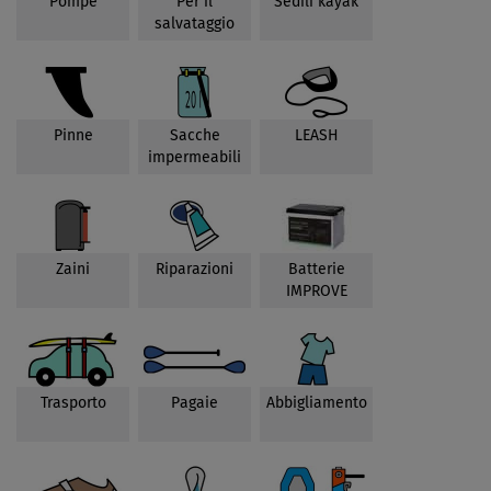
Pompe
Per il
Sedili kayak
salvataggio
Pinne
Sacche
LEASH
impermeabili
Zaini
Riparazioni
Batterie
IMPROVE
Trasporto
Pagaie
Abbigliamento