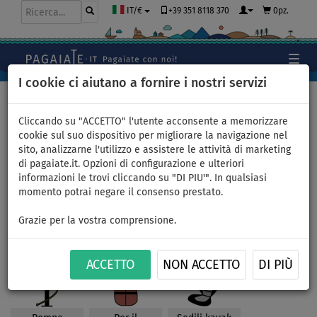
+39 351 8118 370
0pz.
IT/€
I cookie ci aiutano a fornire i nostri servizi
Home
>
Accessori
Cliccando su "ACCETTO" l'utente acconsente a memorizzare
cookie sul suo dispositivo per migliorare la navigazione nel
sito, analizzarne l'utilizzo e assistere le attività di marketing
Accessori per SUP, kayak
di pagaiate.it. Opzioni di configurazione e ulteriori
informazioni le trovi cliccando su "DI PIU'". In qualsiasi
Pagaiate con i colori:
momento potrai negare il consenso prestato.
Grazie per la vostra comprensione.
ACCETTO
NON ACCETTO
DI PIÙ