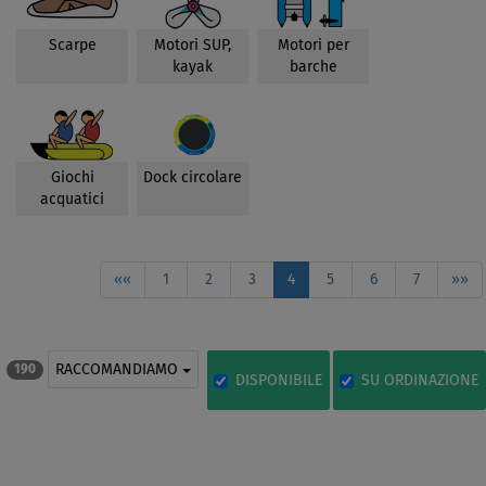
Scarpe
Motori SUP,
Motori per
kayak
barche
Giochi
Dock circolare
acquatici
««
1
2
3
4
5
6
7
»»
RACCOMANDIAMO
190
DISPONIBILE
SU ORDINAZIONE