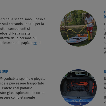
C
(
nti nella scelta sono il peso e
Se stai cercando un SUP per la
I
tutti i componenti si
s
eboard. Nella scelta,
d
altezza della persona più
a
 tipicamente il papà.
leggi di
a
a
W
L SUP
I
P gonfiabile sgonfio e piegato
I
ande e può essere trasportato
n
. Potete così portarlo
b
stre gite, esplorando le coste,
s
d essere completamente
U
.
v