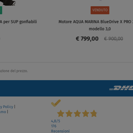
duzione del prezzo.
y Policy
|
lamo
|
4,8
/5
176
Recensioni