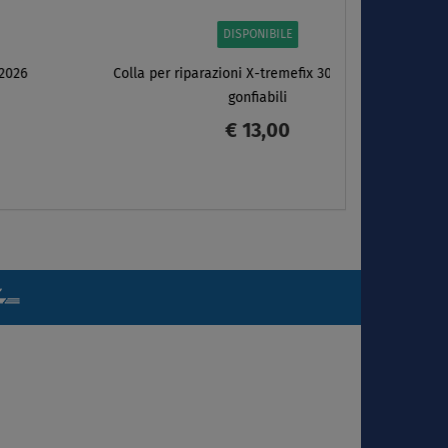
DISPONIBILE
DRY BAG PADDLEFASHION 10l per SUP gonfiabili
€ 17,00
SCHERMO