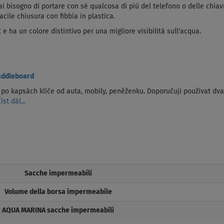
ai bisogno di portare con sé qualcosa di più del telefono o delle chiav
ile chiusura con fibbia in plastica.
C e ha un colore distintivo per una migliore visibilità sull'acqua.
addleboard
o kapsách klíče od auta, mobily, peněženku. Doporučuji používat dva 
íst dál...
Sacche impermeabili
Volume della borsa impermeabile
AQUA MARINA sacche impermeabili