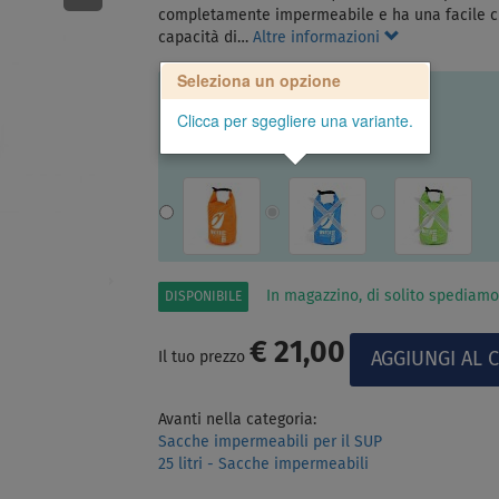
completamente impermeabile e ha una facile chi
capacità di…
Altre informazioni
Seleziona un opzione
Clicca per sgegliere una variante.
In magazzino, di solito spediamo
DISPONIBILE
€ 21,00
Il tuo prezzo
Avanti nella categoria:
Sacche impermeabili per il SUP
25 litri - Sacche impermeabili