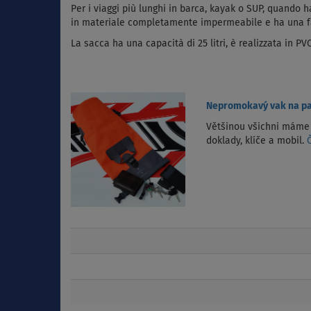
Per i viaggi più lunghi in barca, kayak o SUP, quando h
in materiale completamente impermeabile e ha una fac
La sacca ha una capacità di 25 litri, è realizzata in PV
Nepromokavý vak na p
Většinou všichni máme p
doklady, klíče a mobil.
Č