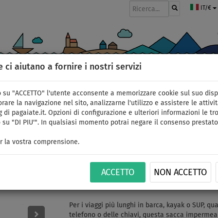
IT/€
e ci aiutano a fornire i nostri servizi
GOMMONI
PAGAIE
VELE
ABBIGLIAMENTO
ACCESSORI
APPR
 su "ACCETTO" l'utente acconsente a memorizzare cookie sul suo disp
rare la navigazione nel sito, analizzarne l'utilizzo e assistere le attivit
 di pagaiate.it. Opzioni di configurazione e ulteriori informazioni le tro
 su "DI PIU'". In qualsiasi momento potrai negare il consenso prestato
Sacca impermeabile A
r la vostra comprensione.
SUP - colore: blu
ACCETTO
NON ACCETTO
ID: 12351387548
Per i viaggi più lunghi in barca, kayak o SUP, q
telefono o delle chiavi, questa sacca impermeabil