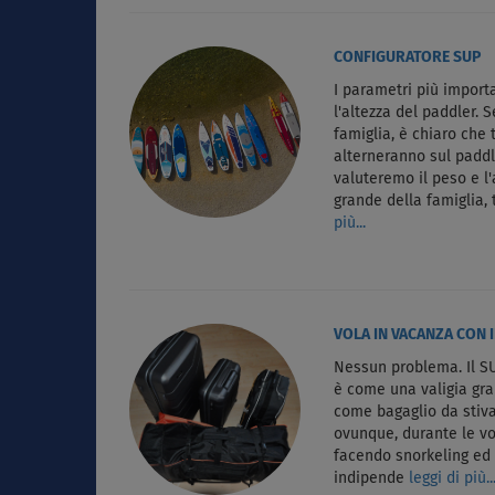
CONFIGURATORE SUP
I parametri più importa
l'altezza del paddler. 
famiglia, è chiaro che 
alterneranno sul paddl
valuteremo il peso e l'
grande della famiglia,
più...
VOLA IN VACANZA CON I
Nessun problema. Il SU
è come una valigia gr
come bagaglio da stiva
ovunque, durante le vo
facendo snorkeling e
indipende
leggi di più..