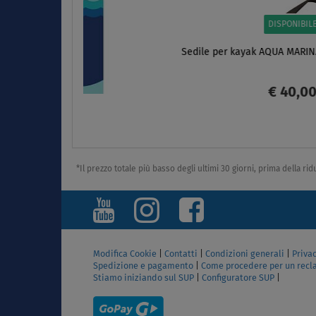
DISPONIBILE
Colla per riparazioni X-tremefix 30g - per SUP
gonfiabili
€ 13,00
SCHERMO
*Il prezzo totale più basso degli ultimi 30 giorni, prima della ri
Modifica Cookie
|
Contatti
|
Condizioni generali
|
Privac
Spedizione e pagamento
|
Come procedere per un rec
Stiamo iniziando sul SUP
|
Configuratore SUP
|