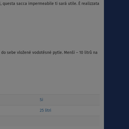
i, questa sacca impermeabile ti sarà utile. È realizzata
do sebe vložené vodotěsné pytle. Menší – 10 litrů na
Si
25 litri