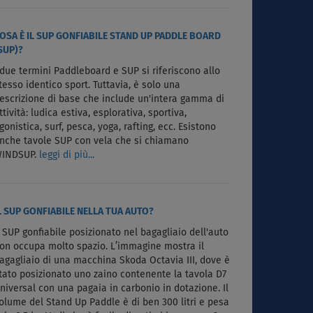
OSA È IL SUP GONFIABILE STAND UP PADDLE BOARD
SUP)?
 due termini Paddleboard e SUP si riferiscono allo
tesso identico sport. Tuttavia, è solo una
escrizione di base che include un'intera gamma di
ttività: ludica estiva, esplorativa, sportiva,
gonistica, surf, pesca, yoga, rafting, ecc. Esistono
nche tavole SUP con vela che si chiamano
INDSUP.
leggi di più...
L SUP GONFIABILE NELLA TUA AUTO?
l SUP gonfiabile posizionato nel bagagliaio dell'auto
on occupa molto spazio. L’immagine mostra il
agagliaio di una macchina Skoda Octavia III, dove è
tato posizionato uno zaino contenente la tavola D7
niversal con una pagaia in carbonio in dotazione. Il
olume del Stand Up Paddle è di ben 300 litri e pesa