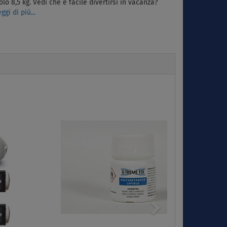
olo 8,5 kg. Vedi che è facile divertirsi in vacanza?
eggi di più...
Next