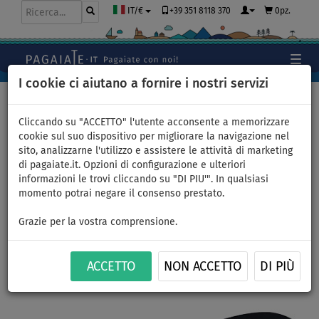
+39 351 8118 370
0pz.
IT/€
I cookie ci aiutano a fornire i nostri servizi
Home
>
Accessori
>
Pinne
>
CLICK-IN (Swift Attach)
Cliccando su "ACCETTO" l'utente acconsente a memorizzare
cookie sul suo dispositivo per migliorare la navigazione nel
sito, analizzarne l'utilizzo e assistere le attività di marketing
di pagaiate.it. Opzioni di configurazione e ulteriori
Pinna AQUA MARINA CLICK-IN
informazioni le trovi cliccando su "DI PIU'". In qualsiasi
momento potrai negare il consenso prestato.
Swift Attach 9'' per SUP
Grazie per la vostra comprensione.
gonfiabili 23 cm - colore nero
ACCETTO
NON ACCETTO
DI PIÙ