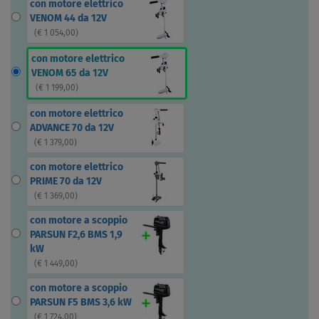
con motore elettrico
VENOM 44 da 12V
(
€ 1 054,00
)
con motore elettrico
VENOM 65 da 12V
(
€ 1 199,00
)
con motore elettrico
ADVANCE 70 da 12V
(
€ 1 379,00
)
con motore elettrico
PRIME 70 da 12V
(
€ 1 369,00
)
con motore a scoppio
PARSUN F2,6 BMS 1,9
kW
(
€ 1 449,00
)
con motore a scoppio
PARSUN F5 BMS 3,6 kW
(
€ 1 724,00
)