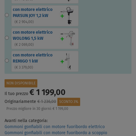
con motore elettrico
PARSUN JOY 1,2 kW
(
€ 2 904,00
)
con motore elettrico
WOLONG 1,5 kW
(
€ 2 069,00
)
con motore elettrico
REMIGO 1 kW
(
€ 3 379,00
)
NON DISPONIBILE
€ 1 199,00
Il tuo prezzo
Originariamente
€ 1 236,00
SCONTO 3%
Prezzo migliore in 30 giorni:
€ 1 199,00
Avanti nella categoria:
Gommoni gonfiabili con motore fuoribordo elettrico
Gommoni gonfiabili con motore fuoribordo a scoppio