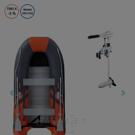
FINO A
PAGAIA
-3
%
INCLUSA
Previous
Nex