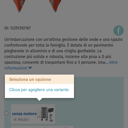
ID: 12351392167
Un'imbarcazione con un'ottima gestione delle onde e uno spazio
confortevole per tutta la famiglia. È dotata di un pavimento
pieghevole in alluminio e di una chiglia gonfiabile. La
costruzione più solida e robusta, insieme alla prua a D più
spaziosa, consente di trasportare fino a 5 persone. Una…
Altre
informazioni
Seleziona un opzione
Clicca per sgegliere una variante.
senza motore
(
€ 769,00
)