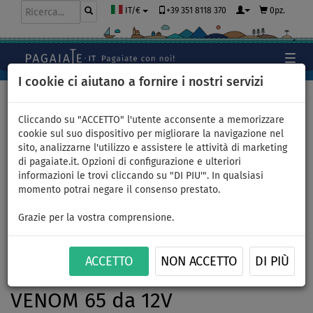
+39 351 8118 370
0pz.
IT/€
I cookie ci aiutano a fornire i nostri servizi
Home
>
Gommoni e motori
Cliccando su "ACCETTO" l'utente acconsente a memorizzare
cookie sul suo dispositivo per migliorare la navigazione nel
sito, analizzarne l'utilizzo e assistere le attività di marketing
Gommone GLADIATOR
di pagaiate.it. Opzioni di configurazione e ulteriori
informazioni le trovi cliccando su "DI PIU'". In qualsiasi
CLASSIC B330AL orange dark
momento potrai negare il consenso prestato.
gray - gommone gonfiabile
Grazie per la vostra comprensione.
con pavimento in alluminio -
ACCETTO
NON ACCETTO
DI PIÙ
set: con motore elettrico
VENOM 65 da 12V