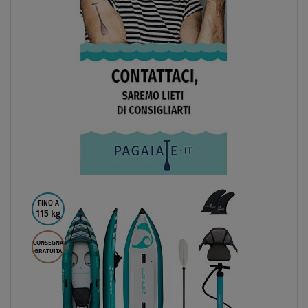
DISPONIBILE
Kayak SPINERA Tenaya 140 - kayak gonfiabile 2 posti
da
€ 1 100,00
SCHERMO