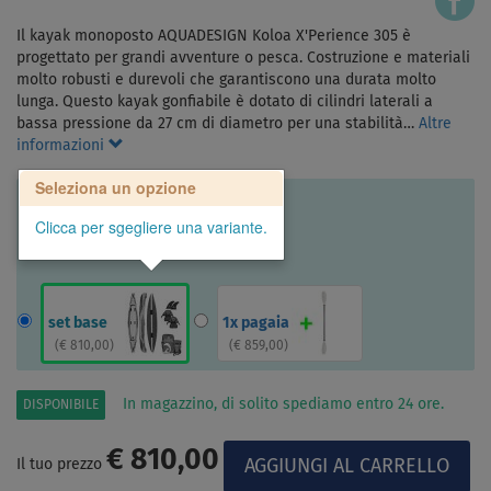
Il kayak monoposto AQUADESIGN Koloa X'Perience 305 ​​​​è
progettato per grandi avventure o pesca. Costruzione e materiali
molto robusti e durevoli che garantiscono una durata molto
lunga. Questo kayak gonfiabile è dotato di cilindri laterali a
bassa pressione da 27 cm di diametro per una stabilità…
Altre
informazioni
Seleziona un opzione
Clicca per sgegliere una variante.
set base
1x pagaia
(
€ 810,00
)
(
€ 859,00
)
In magazzino, di solito spediamo entro 24 ore.
DISPONIBILE
€ 810,00
Il tuo prezzo