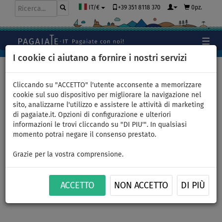
+39 351 8118 370
0pz.
IT/€
I cookie ci aiutano a fornire i nostri servizi
Home
>
Kayak e canoe
>
Kayak - Universali combinati
Cliccando su "ACCETTO" l'utente acconsente a memorizzare
cookie sul suo dispositivo per migliorare la navigazione nel
sito, analizzarne l'utilizzo e assistere le attività di marketing
di pagaiate.it. Opzioni di configurazione e ulteriori
Kayak AQUADESIGN Koloa X
informazioni le trovi cliccando su "DI PIU'". In qualsiasi
momento potrai negare il consenso prestato.
´Perience 1 - kayak gonfiabile
Grazie per la vostra comprensione.
1 posto - opzione: set base
ACCETTO
NON ACCETTO
DI PIÙ
FINO A
CONSEGNA
180 kg
GRATUITA
Previous
Nex