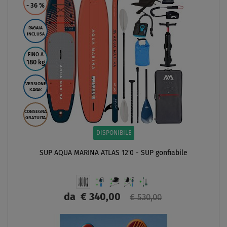
- 36
%
PAGAIA
INCLUSA
FINO A
180 kg
VERSIONE
KAYAK
CONSEGNA
GRATUITA
DISPONIBILE
SUP AQUA MARINA ATLAS 12'0 - SUP gonfiabile
da
€ 340,00
€ 530,00
SCHERMO