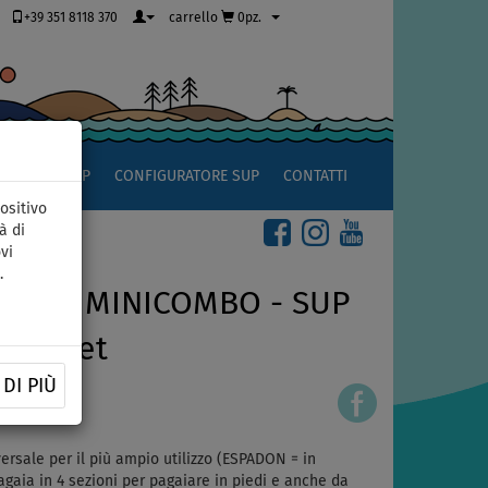
+39 351 8118 370
carrello
0pz.
OCCIO AL SUP
CONFIGURATORE SUP
CONTATTI
ositivo
à di
vi
.
 11'8 MINICOMBO - SUP
tart set
DI PIÙ
51391236
rsale per il più ampio utilizzo (ESPADON = in
gaia in 4 sezioni per pagaiare in piedi e anche da