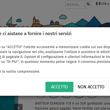
IT/€
e ci aiutano a fornire i nostri servizi
GOMMONI
PAGAIE
VELE
ABBIGLIAMENTO
ACCESSORI
APPR
 su "ACCETTO" l'utente acconsente a memorizzare cookie sul suo disp
rare la navigazione nel sito, analizzarne l'utilizzo e assistere le attivit
 di pagaiate.it. Opzioni di configurazione e ulteriori informazioni le tro
 su "DI PIU'". In qualsiasi momento potrai negare il consenso prestato
SUP WATTSUP ESPADON
r la vostra comprensione.
gonfiabile - opzione: s
ACCETTO
NON ACCETTO
FINO A
FINO A
PAGAIA
VERSIONE
CONSEGNA
ID: 123
-2
%
165 kg
INCLUSA
KAYAK
GRATUITA
WATTSUP ESPADON 11'8 è un SUP gonfiabile unive
francese pesce spada). Viene fornito con una pa