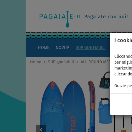
I cooki
HOME
NOVITÀ
SUP GONFIABILI
KAYAK
Cliccando
Home
>
SUP gonfiabili
>
ALL ROUND MEDI
per miglio
marketing
cliccando
Grazie pe