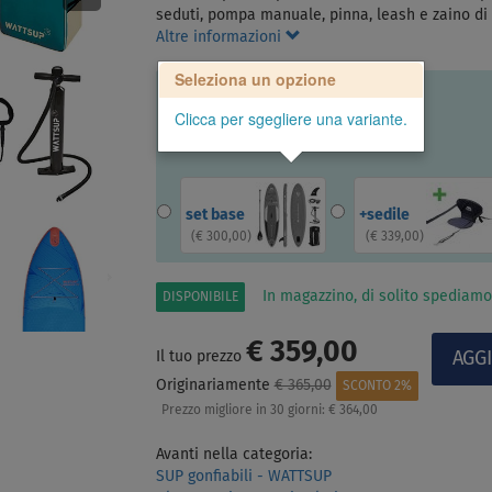
seduti, pompa manuale, pinna, leash e zaino di t
Altre informazioni
Seleziona un opzione
Clicca per sgegliere una variante.
set base
+sedile
(
€ 300,00
)
(
€ 339,00
)
In magazzino, di solito spediamo
DISPONIBILE
€ 359,00
Il tuo prezzo
Originariamente
€ 365,00
SCONTO 2%
Prezzo migliore in 30 giorni:
€ 364,00
Avanti nella categoria:
SUP gonfiabili - WATTSUP