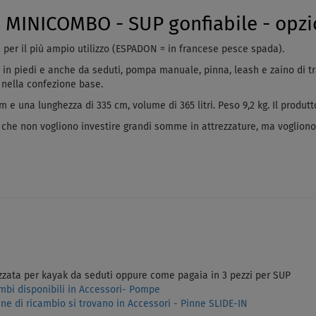
INICOMBO - SUP gonfiabile - opzio
 per il più ampio utilizzo (ESPADON = in francese pesce spada).
 in piedi e anche da seduti, pompa manuale, pinna, leash e zaino di tra
 nella confezione base.
 e una lunghezza di 335 cm, volume di 365 litri. Peso 9,2 kg. Il produt
i che non vogliono investire grandi somme in attrezzature, ma voglio
izzata per kayak da seduti oppure come pagaia in 3 pezzi per SUP
mbi disponibili in Accessori- Pompe
nne di ricambio si trovano in Accessori - Pinne SLIDE-IN