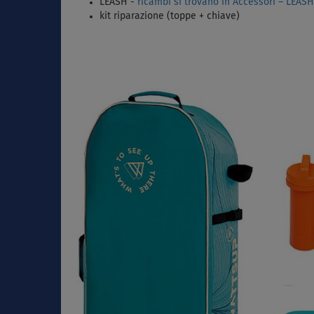
LEASH -
ricambi si trovano in Accessori – LEASH
kit riparazione (toppe + chiave)