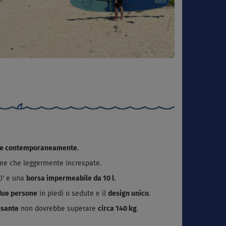
ne contemporaneamente
.
lme che leggermente increspate.
0' e una
borsa impermeabile da 10 l
.
due persone
in piedi o sedute e il
design unico
.
esante
non dovrebbe superare
circa 140 kg
.