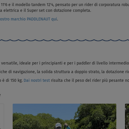
 11'6 e il modello tandem 12'4, pensato per un rider di corporatura ro
a elettrica e il Super set con dotazione completa.
ostro marchio PADDLENAUT qui
.
ersatile, ideale per i principianti e per i paddler di livello intermedio
tiche di navigazione, la solida struttura a doppio strato, la dotazione r
o è di 150 kg.
Dai nostri test
risulta che il peso del rider più pesante n
e