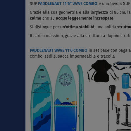
SUP
PADDLENAUT 11'6'' WAVE COMBO
è una tavola SUP 
Grazie alla sua geometria e alla larghezza di 86 cm, 
calme
che su
acque leggermente increspate
.
Si distingue per
un'ottima stabilità
, una solida
struttu
Il carico massimo, grazie alla struttura a doppio strato
PADDLENAUT WAVE 11'6 COMBO
in set base con pagaia
combo, sedile, sacca impermeabile e tracolla