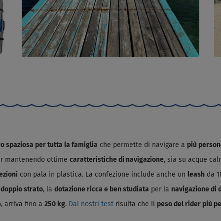
o spaziosa per tutta la famiglia
che permette di navigare a
più perso
r mantenendo ottime
caratteristiche di navigazione
, sia su acque ca
ezioni
con pala in plastica. La confezione include anche un
leash
da 1
 doppio strato
, la
dotazione ricca e ben studiata
per la
navigazione di 
o, arriva fino a
250 kg
.
Dai nostri test
risulta che il
peso del rider più p