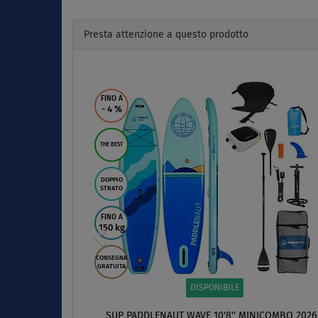
Presta attenzione a questo prodotto
Previous
FINO A
- 4
%
THE BEST
DOPPIO
STRATO
FINO A
150 kg
CONSEGNA
GRATUITA
DISPONIBILE
SUP PADDLENAUT WAVE 10'8'' MINICOMBO 2026