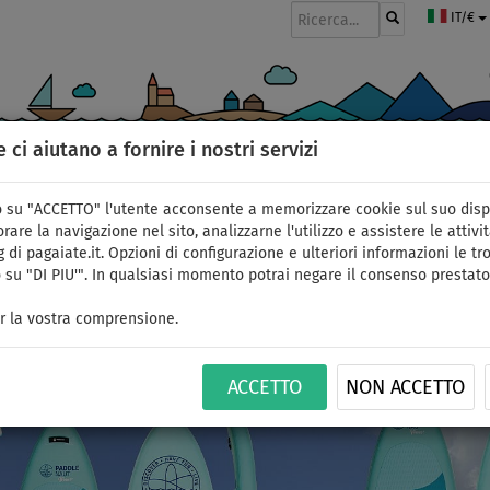
IT/€
e ci aiutano a fornire i nostri servizi
GOMMONI
PAGAIE
VELE
ABBIGLIAMENTO
ACCESSORI
APPR
 su "ACCETTO" l'utente acconsente a memorizzare cookie sul suo disp
rare la navigazione nel sito, analizzarne l'utilizzo e assistere le attivit
 di pagaiate.it. Opzioni di configurazione e ulteriori informazioni le tro
 su "DI PIU'". In qualsiasi momento potrai negare il consenso prestato
una onda vi coglierà più di sor
r la vostra comprensione.
ACCETTO
NON ACCETTO