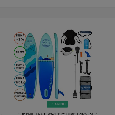
FINO A
- 3
%
THE BEST
DOPPIO
STRATO
FINO A
170 kg
CONSEGNA
GRATUITA
DISPONIBILE
 -
SUP PADDLENAUT WAVE 11'6'' COMBO 2026 - SUP