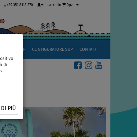
+39 351 8118 370
carrello
0pz.
OCCIO AL SUP
CONFIGURATORE SUP
CONTATTI
ositivo
à di
vi
.
presa
DI PIÙ