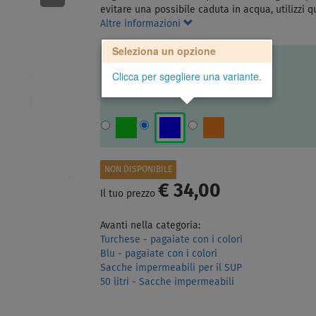
evitare una possibile caduta in acqua, utilizzi
Altre informazioni
Seleziona un opzione
Clicca per sgegliere una variante.
NON DISPONIBILE
€ 34,00
Il tuo prezzo
Avanti nella categoria:
Turchese - pagaiate con i colori
Blu - pagaiate con i colori
Sacche impermeabili per il SUP
50 litri - Sacche impermeabili