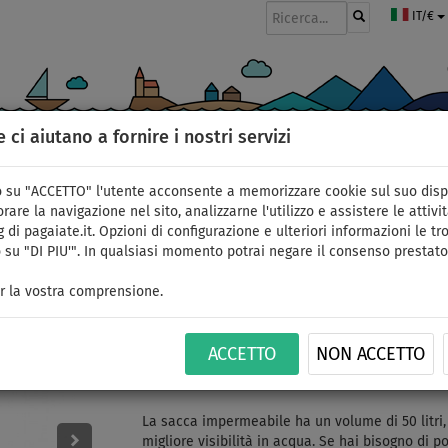
IT/€
e ci aiutano a fornire i nostri servizi
GOMMONI
PAGAIE
VELE
ABBIGLIAMENTO
ACCESSORI
APPR
 su "ACCETTO" l'utente acconsente a memorizzare cookie sul suo disp
rare la navigazione nel sito, analizzarne l'utilizzo e assistere le attivit
 di pagaiate.it. Opzioni di configurazione e ulteriori informazioni le tro
 su "DI PIU'". In qualsiasi momento potrai negare il consenso prestato
Sacca impermeabile A
r la vostra comprensione.
50l per SUP - colore: b
ACCETTO
NON ACCETTO
ID: 12351389891
La sacca impermeabile ha un volume di 50 litri, 
migliore visibilità in acqua. Se hai bisogno di p