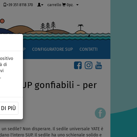
+39 351 8118 370
carrello
0pz.
OCCIO AL SUP
CONFIGURATORE SUP
CONTATTI
ositivo
à di
vi
.
per SUP gonfiabili - per
li
DI PIÙ
e un sedile? Non disperare. Il sedile universale YATE è
ano l'intero SUP. Il sedile ha uno schienale solido e