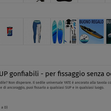
P gonfiabili - per fissaggio senza oc
edile? Non disperare. Il sedile universale YATE è ancorato alla tavola c
e di ancoraggio, puoi fissarlo a qualsiasi SUP e in qualsiasi luogo.
 a D)