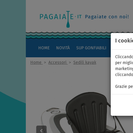
I cooki
HOME
NOVITÀ
SUP GONFIABILI
KAYAK
Cliccando
Home
>
Accessori
>
Sedili kayak
per miglio
marketing
cliccando
Grazie pe