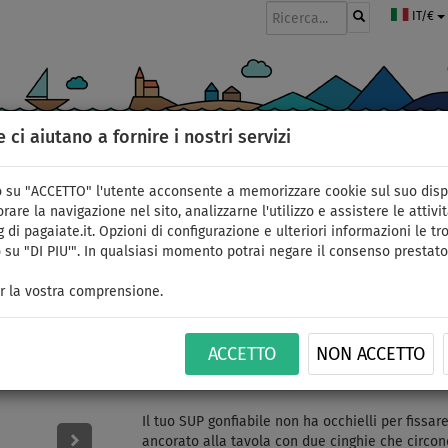
IT/€
e ci aiutano a fornire i nostri servizi
GOMMONI
PAGAIE
VELE
ABBIGLIAMENTO
ACCESSORI
APPR
 su "ACCETTO" l'utente acconsente a memorizzare cookie sul suo disp
rare la navigazione nel sito, analizzarne l'utilizzo e assistere le attivit
 di pagaiate.it. Opzioni di configurazione e ulteriori informazioni le tro
 su "DI PIU'". In qualsiasi momento potrai negare il consenso prestato
Sedile per kayak YATE 
r la vostra comprensione.
fissaggio senza occhiel
ACCETTO
NON ACCETTO
ID: 12351388938
Il tuo SUP gonfiabile non ha occhielli per fissar
ancorato alla tavola con due cinghie che circond