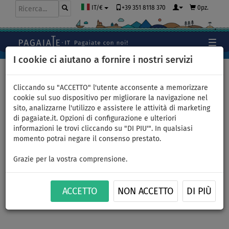
+39 351 8118 370
0pz.
IT/€
I cookie ci aiutano a fornire i nostri servizi
Home
>
Kayak e canoe
>
Canoa
Cliccando su "ACCETTO" l'utente acconsente a memorizzare
cookie sul suo dispositivo per migliorare la navigazione nel
sito, analizzarne l'utilizzo e assistere le attività di marketing
Sedile gonfiabile AQUA
di pagaiate.it. Opzioni di configurazione e ulteriori
informazioni le trovi cliccando su "DI PIU'". In qualsiasi
MARINA per canoa Air C
momento potrai negare il consenso prestato.
centrale GREY
Grazie per la vostra comprensione.
ACCETTO
NON ACCETTO
DI PIÙ
Previous
Nex