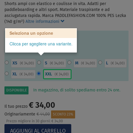
Shorts ampi con elastico e coulisse in vita. Adatti per
paddleboarding e altri sport. Materiale traspirante e ad
asciugatura rapida. Marca PADDLEFASHION.COM 100% PES Lezka
(140 g/m²)
Altre informazioni
Seleziona un opzione
Clicca per sgegliere una variante.
XS
S
M
L
(
€ 34,00
)
(
€ 34,00
)
(
€ 34,00
)
(
€ 34,00
)
XL
XXL
(
€ 34,00
)
(
€ 34,00
)
In magazzino, di solito spediamo entro 24 ore.
DISPONIBILE
€ 34,00
Il tuo prezzo
Originariamente
€ 44,00
SCONTO 23%
Prezzo migliore in 30 giorni:
€ 34,00