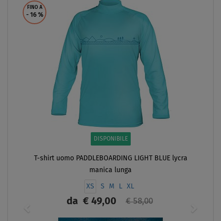
FINO A
- 16
%
DISPONIBILE
T-shirt uomo PADDLEBOARDING LIGHT BLUE lycra
manica lunga
XS
S
M
L
XL
da
€ 49,00
€ 58,00