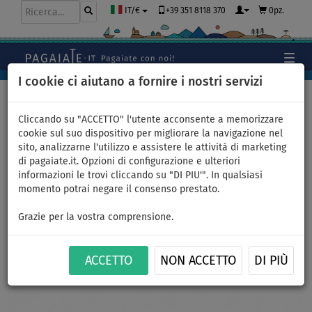
+39 351 8118 370
0pz.
IT/€
I cookie ci aiutano a fornire i nostri servizi
Home
>
Abbigliamento
>
Shorts
>
Uomo
Cliccando su "ACCETTO" l'utente acconsente a memorizzare
cookie sul suo dispositivo per migliorare la navigazione nel
sito, analizzarne l'utilizzo e assistere le attività di marketing
Shorts uomo
di pagaiate.it. Opzioni di configurazione e ulteriori
informazioni le trovi cliccando su "DI PIU'". In qualsiasi
PADDLEBOARDING BLACK
momento potrai negare il consenso prestato.
taglio comodo - taglia: XXL
Grazie per la vostra comprensione.
FINO A
THE BEST
-23
%
ACCETTO
NON ACCETTO
DI PIÙ
Previous
Nex