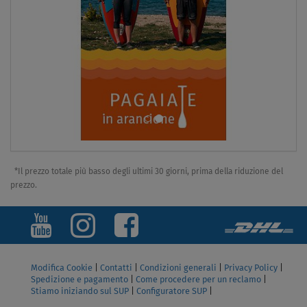
*Il prezzo totale più basso degli ultimi 30 giorni, prima della riduzione del
prezzo.
Modifica Cookie
|
Contatti
|
Condizioni generali
|
Privacy Policy
|
Spedizione e pagamento
|
Come procedere per un reclamo
|
Stiamo iniziando sul SUP
|
Configuratore SUP
|