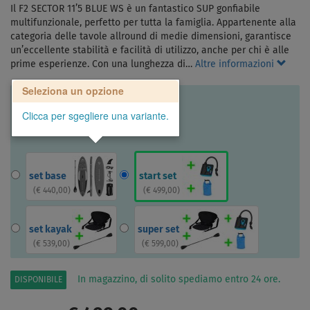
Il F2 SECTOR 11’5 BLUE WS è un fantastico SUP gonfiabile
multifunzionale, perfetto per tutta la famiglia. Appartenente alla
categoria delle tavole allround di medie dimensioni, garantisce
un’eccellente stabilità e facilità di utilizzo, anche per chi è alle
prime esperienze. Con una lunghezza di…
Altre informazioni
Seleziona un opzione
Clicca per sgegliere una variante.
set base
start set
(
€ 440,00
)
(
€ 499,00
)
set kayak
super set
(
€ 539,00
)
(
€ 599,00
)
In magazzino, di solito spediamo entro 24 ore.
DISPONIBILE