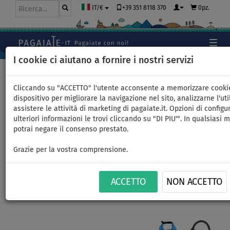
+39 351 8118 370
0pz.
IT/€
I cookie ci aiutano a fornire i nostri servizi
Home
>
SUP gonfiabili
>
ALL ROUND MEDI
Cliccando su "ACCETTO" l'utente acconsente a memorizzare cooki
dispositivo per migliorare la navigazione nel sito, analizzarne l'uti
assistere le attività di marketing di pagaiate.it. Opzioni di configu
SUP F2 SECTOR 11'5 BLUE WS -
ulteriori informazioni le trovi cliccando su "DI PIU'". In qualsiasi
potrai negare il consenso prestato.
SUP gonfiabile e WindSUP -
Grazie per la vostra comprensione.
opzione: start set
ACCETTO
NON ACCETTO
FINO A
FINO A
PAGAIA
VERSIONE
VERSIONE
CONSEGNA
-1
%
165 kg
INCLUSA
KAYAK
VELA
GRATUITA
Previous
Nex