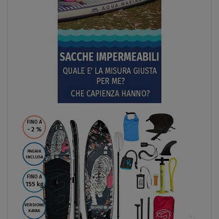
FINO A
- 2
%
PAGAIA
INCLUSA
FINO A
155 kg
VERSIONE
KAYAK