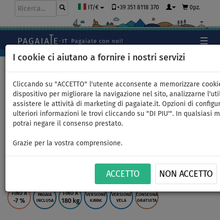
+39 351 8118 370
0pz.
IT/€
I cookie ci aiutano a fornire i nostri servizi
Home
>
SUP gonfiabili
>
ALLROUND GRANDI
Cliccando su "ACCETTO" l'utente acconsente a memorizzare cooki
dispositivo per migliorare la navigazione nel sito, analizzarne l'uti
assistere le attività di marketing di pagaiate.it. Opzioni di configu
SUP F2 SECTOR 12'2 BLUE
ulteriori informazioni le trovi cliccando su "DI PIU'". In qualsiasi
potrai negare il consenso prestato.
completo di vela - SUP
Grazie per la vostra comprensione.
gonfiabile WindSUP -
superficie: 2,5m
ACCETTO
NON ACCETTO
FINO A
FINO A
PAGAIA
VERSIONE
VERSIONE
CONSEGNA
-7
%
180 kg
INCLUSA
KAYAK
VELA
GRATUITA