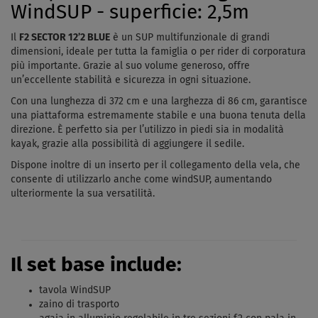
WindSUP - superficie: 2,5m
Il
F2 SECTOR 12’2 BLUE
è un SUP multifunzionale di grandi
dimensioni, ideale per tutta la famiglia o per rider di corporatura
più importante. Grazie al suo volume generoso, offre
un’eccellente stabilità e sicurezza in ogni situazione.
Con una lunghezza di 372 cm e una larghezza di 86 cm, garantisce
una piattaforma estremamente stabile e una buona tenuta della
direzione. È perfetto sia per l’utilizzo in piedi sia in modalità
kayak, grazie alla possibilità di aggiungere il sedile.
Dispone inoltre di un inserto per il collegamento della vela, che
consente di utilizzarlo anche come windSUP, aumentando
ulteriormente la sua versatilità.
La tavola è dotata di pratiche maniglie per il trasporto e di un
ponte rivestito in EVA con finitura diamantata, antiscivolo e
confortevole, ideale anche per uscite prolungate. La struttura
resistente supporta una pressione massima di 15 psi.
Il set base include:
Fornito completo di zaino da trasporto, è facile da portare
tavola WindSUP
ovunque e pronto all’uso in ogni momento.
zaino di trasporto
Caratteristiche tecniche della tavola:
l
unghezza: 372 cm,