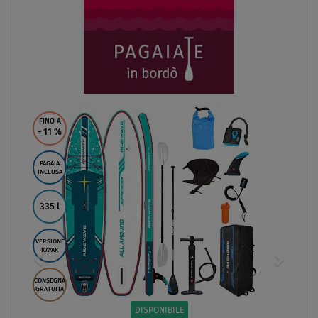
FINO A
- 11
%
PAGAIA
INCLUSA
335 l
VERSIONE
KAYAK
CONSEGNA
GRATUITA
DISPONIBILE