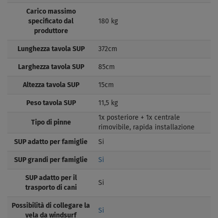
Carico massimo
specificato dal
180 kg
produttore
Lunghezza tavola SUP
372cm
Larghezza tavola SUP
85cm
Altezza tavola SUP
15cm
Peso tavola SUP
11,5 kg
1x posteriore + 1x centrale
Tipo di pinne
rimovibile, rapida installazione
SUP adatto per famiglie
Si
SUP grandi per famiglie
Si
SUP adatto per il
Si
trasporto di cani
Possibilità di collegare la
Si
vela da windsurf