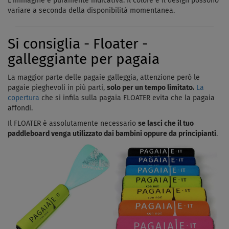
L'immagine è puramente indicativa. Il colore e il design possono
che si creino danni all'inserto o all'intero galleggiante.
variare a seconda della disponibilità momentanea.
In questo pacchetto acquisti la tavola completa di vela e il giunto
cardanico è già incluso nel kit, quindi non è necessario
Si consiglia - Floater -
acquistarlo separatamente.
galleggiante per pagaia
La maggior parte delle pagaie galleggia, attenzione però le
pagaie pieghevoli in più parti,
solo per un tempo limitato.
La
copertura
che si infila sulla pagaia FLOATER evita che la pagaia
affondi.
Il FLOATER è assolutamente necessario
se lasci che il tuo
paddleboard venga utilizzato dai bambini oppure da principianti
.