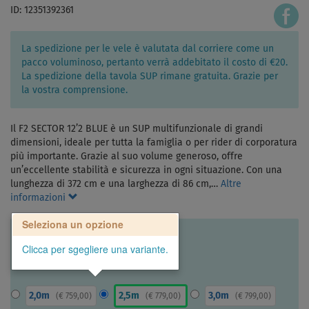
ID: 12351392361
La spedizione per le vele è valutata dal corriere come un
pacco voluminoso, pertanto verrà addebitato il costo di €20.
La spedizione della tavola SUP rimane gratuita. Grazie per
la vostra comprensione.
Il F2 SECTOR 12’2 BLUE è un SUP multifunzionale di grandi
dimensioni, ideale per tutta la famiglia o per rider di corporatura
più importante. Grazie al suo volume generoso, offre
un’eccellente stabilità e sicurezza in ogni situazione. Con una
lunghezza di 372 cm e una larghezza di 86 cm,…
Altre
informazioni
Seleziona un opzione
Clicca per sgegliere una variante.
2,0m
2,5m
3,0m
(
€ 759,00
)
(
€ 779,00
)
(
€ 799,00
)