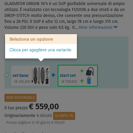
GLADIATOR ORIGIN 10'4 è un SUP gonfiabile universale di ampio
utilizzo. È realizzato con tecnologia FUSION a due strati e da un
DROP-STITCH molto denso, che consente una pressurizzazione
fino a 26 PSI. Il SUP è alto 12 cm, largo 78 cm e lungo 315 cm.
Volume 220 litri e peso solo 9,5 kg. Il…
Altre informazioni
Seleziona un opzione
Clicca per sgegliere una variante.
set base
start set
(
€ 450,00
)
(
€ 559,00
)
NON DISPONIBILE
€ 559,00
Il tuo prezzo
Originariamente
€ 601,00
SCONTO 7%
Prezzo migliore in 30 giorni:
€ 559,00