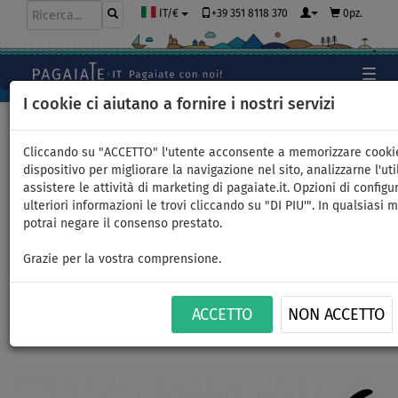
+39 351 8118 370
0pz.
IT/€
I cookie ci aiutano a fornire i nostri servizi
Home
>
SUP gonfiabili
>
ALL ROUND PICCOLI
Cliccando su "ACCETTO" l'utente acconsente a memorizzare cooki
dispositivo per migliorare la navigazione nel sito, analizzarne l'uti
assistere le attività di marketing di pagaiate.it. Opzioni di configu
SUP GLADIATOR ORIGIN 10'4 -
ulteriori informazioni le trovi cliccando su "DI PIU'". In qualsiasi
potrai negare il consenso prestato.
SUP gonfiabile - opzione:
Grazie per la vostra comprensione.
start set
ACCETTO
NON ACCETTO
FINO A
FINO A
PAGAIA
CONSEGNA
-7
%
90 kg
INCLUSA
GRATUITA
Previous
Nex