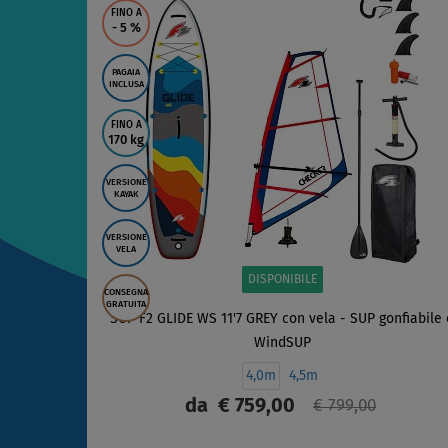
FINO A
- 5
%
PAGAIA
INCLUSA
FINO A
170 kg
VERSIONE
KAYAK
VERSIONE
VELA
DISPONIBILE
CONSEGNA
GRATUITA
SUP F2 GLIDE WS 11'7 GREY con vela - SUP gonfiabile 
WindSUP
4,0m
4,5m
da
€ 759,00
€ 799,00