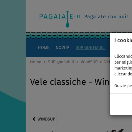
I cooki
HOME
NOVITÀ
SUP GONFIABILI
KAYAK
Cliccando
Home
>
SUP gonfiabili
>
WindSUP
>
Vele classiche
per miglio
marketing
cliccando
Vele classiche - WindSUP
Grazie pe
WINDSUP