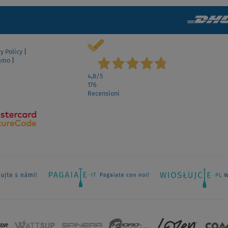
SCHERMO
y Policy
|
lamo
|
4,8
/5
176
Recensioni