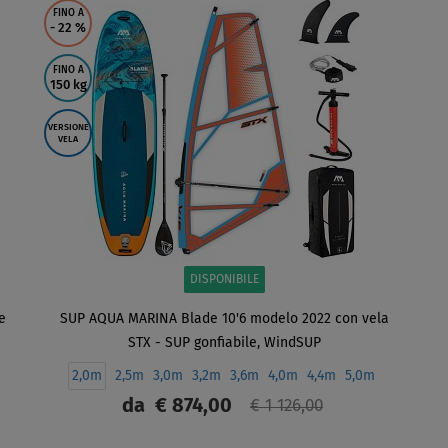
FINO A
- 22
%
FINO A
150 kg
VERSIONE
VELA
DISPONIBILE
e
SUP AQUA MARINA Blade 10'6 modelo 2022 con vela
STX - SUP gonfiabile, WindSUP
2,0m
2,5m
3,0m
3,2m
3,6m
4,0m
4,4m
5,0m
da
€ 874,00
€ 1 126,00