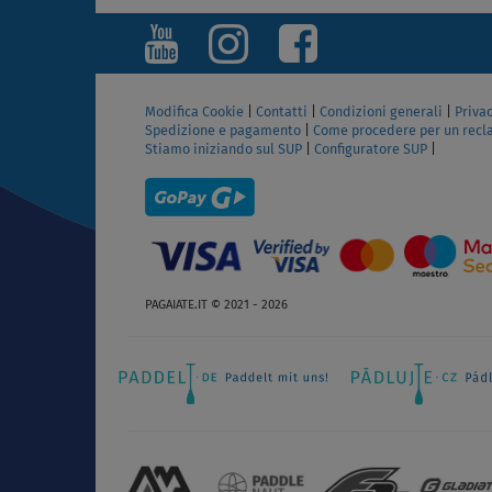
SCHERMO
Modifica Cookie
|
Contatti
|
Condizioni generali
|
Privac
Spedizione e pagamento
|
Come procedere per un rec
Stiamo iniziando sul SUP
|
Configuratore SUP
|
PAGAIATE.IT © 2021 - 2026