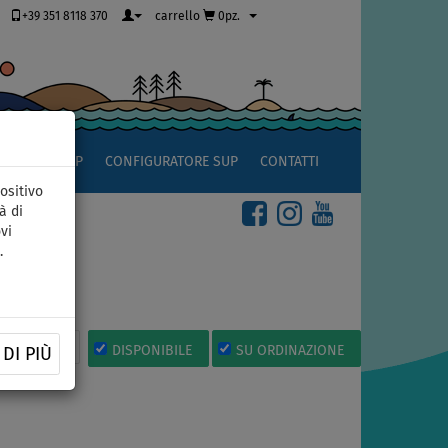
+39 351 8118 370
carrello
0pz.
OCCIO AL SUP
CONFIGURATORE SUP
CONTATTI
ositivo
à di
vi
.
MANDIAMO
DISPONIBILE
SU ORDINAZIONE
DI PIÙ