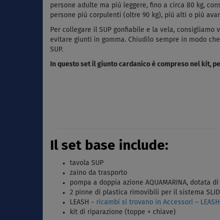
persone adulte ma più leggere, fino a circa 80 kg, con
persone più corpulenti (oltre 90 kg), più alti o più a
Per collegare il SUP gonfiabile e la vela, consigliamo 
evitare giunti in gomma. Chiudilo sempre in modo che il
SUP.
In questo set il giunto cardanico è compreso nel kit,
Il set base include:
tavola SUP
zaino da trasporto
pompa a doppia azione AQUAMARINA, dotata d
2 pinne di plastica rimovibili per il sistema SLI
LEASH -
ricambi si trovano in Accessori – LEASH
kit di riparazione (toppe + chiave)