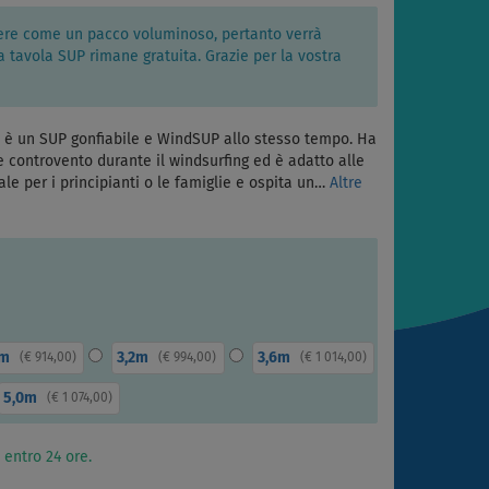
riere come un pacco voluminoso, pertanto verrà
a tavola SUP rimane gratuita. Grazie per la vostra
è un SUP gonfiabile e WindSUP allo stesso tempo. Ha
 controvento durante il windsurfing ed è adatto alle
eale per i principianti o le famiglie e ospita un…
Altre
0m
3,2m
3,6m
(
€ 914,00
)
(
€ 994,00
)
(
€ 1 014,00
)
5,0m
(
€ 1 074,00
)
 entro 24 ore.