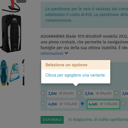
La spedizione per le vele è valutata dal cor
addebitato il costo di €20. La spedizione dell
comprensione.
AQUAMARINA Blade 10'6 WindSUP modello 2022, 
una pinna centrale, che permette la navigazione
famiglie per via della sua ottima stabilità. È id
informazioni
Seleziona un opzione
Clicca per sgegliere una variante.
2,0m
2,5m
3,
(
€ 874,00
)
(
€ 894,00
)
4,0m
4,4m
(
€ 1 034,00
)
(
€ 1 054,00
)
In magazzino, di solito spediamo
DISPONIBILE