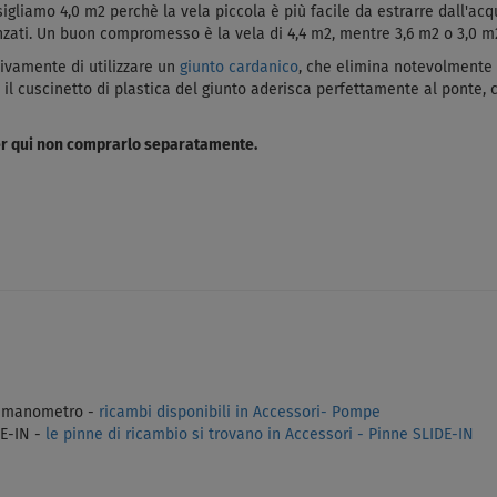
sigliamo 4,0 m2 perchè la vela piccola è più facile da estrarre dall'acq
vanzati. Un buon compromesso è la vela di 4,4 m2, mentre 3,6 m2 o 3,0 m
vivamente di utilizzare un
giunto cardanico
, che elimina notevolmente 
 cuscinetto di plastica del giunto aderisca perfettamente al ponte, ciò
 per qui non comprarlo separatamente.
i manometro -
ricambi disponibili in Accessori- Pompe
DE-IN
-
le pinne di ricambio si trovano in Accessori - Pinne SLIDE-IN