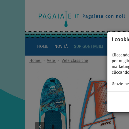
I cooki
HOME
NOVITÀ
SUP GONFIABILI
KAYAK
Cliccando
Home
>
Vele
>
Vele classiche
per miglio
marketing
cliccando
Grazie pe