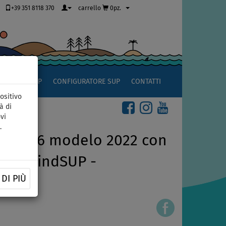
+39 351 8118 370
carrello
0pz.
OCCIO AL SUP
CONFIGURATORE SUP
CONTATTI
ositivo
à di
vi
.
e 10'6 modelo 2022 con
ile, WindSUP -
DI PIÙ