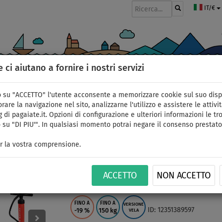
IT/€
e ci aiutano a fornire i nostri servizi
GOMMONI
PAGAIE
VELE
ABBIGLIAMENTO
ACCESSORI
APPR
 su "ACCETTO" l'utente acconsente a memorizzare cookie sul suo disp
rare la navigazione nel sito, analizzarne l'utilizzo e assistere le attivit
 di pagaiate.it. Opzioni di configurazione e ulteriori informazioni le tro
 su "DI PIU'". In qualsiasi momento potrai negare il consenso prestato
SUP AQUA MARINA Blad
r la vostra comprensione.
vela STX - SUP gonfiab
ACCETTO
NON ACCETTO
superficie: 4,4m
FINO A
FINO A
VERSIONE
ID: 12351389597
-19
%
150 kg
VELA