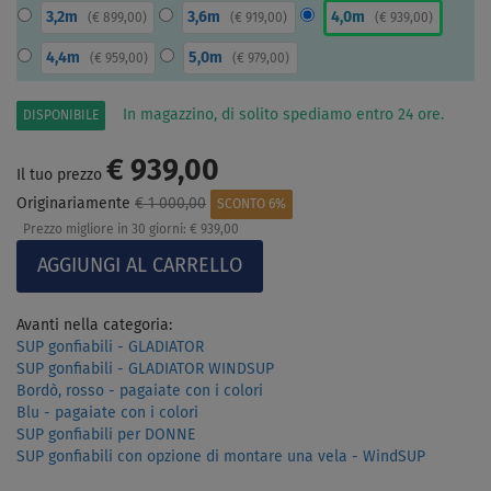
3,2m
3,6m
4,0m
(
€ 899,00
)
(
€ 919,00
)
(
€ 939,00
)
4,4m
5,0m
(
€ 959,00
)
(
€ 979,00
)
In magazzino, di solito spediamo entro 24 ore.
DISPONIBILE
€ 939,00
Il tuo prezzo
Originariamente
€ 1 000,00
SCONTO 6%
Prezzo migliore in 30 giorni:
€ 939,00
Avanti nella categoria:
SUP gonfiabili - GLADIATOR
SUP gonfiabili - GLADIATOR WINDSUP
Bordò, rosso - pagaiate con i colori
Blu - pagaiate con i colori
SUP gonfiabili per DONNE
SUP gonfiabili con opzione di montare una vela - WindSUP