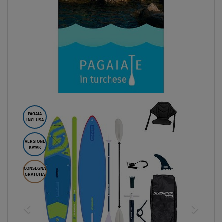
PAGAIA
INCLUSA
VERSIONE
KAYAK
CONSEGNA
GRATUITA