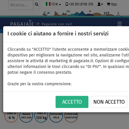
+39 351 8118 370
0pz.
IT/€
I cookie ci aiutano a fornire i nostri servizi
Home
>
SUP gonfiabili
>
ALL ROUND PICCOLI
Cliccando su "ACCETTO" l'utente acconsente a memorizzare cooki
dispositivo per migliorare la navigazione nel sito, analizzarne l'uti
assistere le attività di marketing di pagaiate.it. Opzioni di configu
SUP GLADIATOR WindSUP 10'7
ulteriori informazioni le trovi cliccando su "DI PIU'". In qualsiasi
potrai negare il consenso prestato.
modello 2026 completo di
Grazie per la vostra comprensione.
vela 2026 - SUP gonfiabile,
WindSUP - superficie: 4,0m
ACCETTO
NON ACCETTO
FINO A
FINO A
PAGAIA
VERSIONE
CONSEGNA
-6
%
120 kg
INCLUSA
VELA
GRATUITA