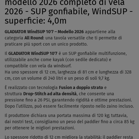
modello 2026 completo di vela
2026 - SUP gonfiabile, WindSUP -
superficie: 4,0m
GLADIATOR WindSUP 10'7 – Modello 2026
appartiene alla
categoria
All Round
: una tavola versatile che ti permette di
praticare più sport con un unico prodotto.
Il
GLADIATOR WindSUP 10'7
è un SUP gonfiabile multifunzione,
utilizzabile anche come kayak (con sedile dedicato) e
compatibile con vela da windsurf.
Ha uno spessore di 12 cm, larghezza di 81 cm e lunghezza di 328
cm, con un volume di 240 litri e un peso di soli 9,7 kg.
È realizzato con tecnologia
Fusion a doppio strato
e
struttura
Drop-Stitch ad alta densità
, che consente una
pressione fino a 26 PSI, garantendo rigidità e ottime prestazioni.
Dopo l’utilizzo, può essere facilmente riposto nello zaino incluso.
Il produttore dichiara una portata massima di 120 kg; tuttavia,
dai nostri test, consigliamo un peso del paddler fino a circa 85 kg
per ottenere le migliori prestazioni.
Lo spessore ridotto di 12 cm migliora la stabilità: il paddler resta