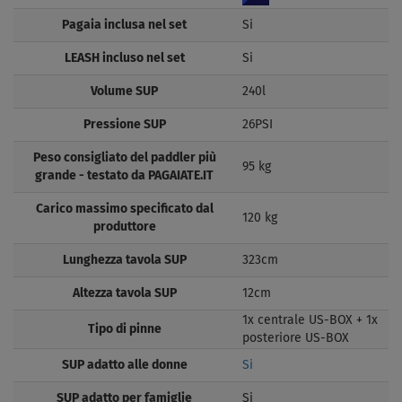
Pagaia inclusa nel set
Si
LEASH incluso nel set
Si
Volume SUP
240l
Pressione SUP
26PSI
Peso consigliato del paddler più
95 kg
grande - testato da PAGAIATE.IT
Carico massimo specificato dal
120 kg
produttore
Lunghezza tavola SUP
323cm
Altezza tavola SUP
12cm
1x centrale US-BOX + 1x
Tipo di pinne
posteriore US-BOX
SUP adatto alle donne
Si
SUP adatto per famiglie
Si