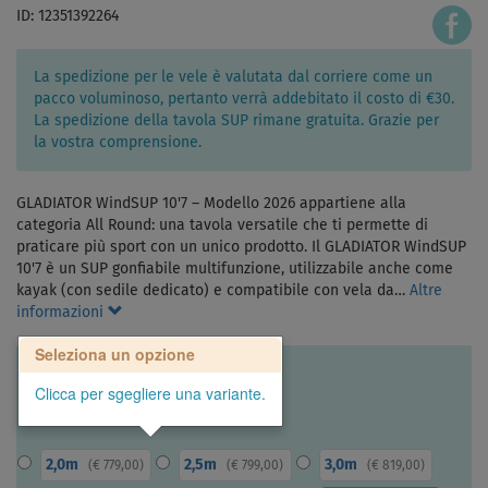
ID: 12351392264
La spedizione per le vele è valutata dal corriere come un
pacco voluminoso, pertanto verrà addebitato il costo di €30.
La spedizione della tavola SUP rimane gratuita. Grazie per
la vostra comprensione.
GLADIATOR WindSUP 10'7 – Modello 2026 appartiene alla
categoria All Round: una tavola versatile che ti permette di
praticare più sport con un unico prodotto. Il GLADIATOR WindSUP
10'7 è un SUP gonfiabile multifunzione, utilizzabile anche come
kayak (con sedile dedicato) e compatibile con vela da…
Altre
informazioni
Seleziona un opzione
Clicca per sgegliere una variante.
2,0m
2,5m
3,0m
(
€ 779,00
)
(
€ 799,00
)
(
€ 819,00
)