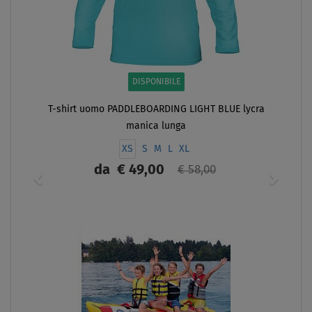
DISPONIBILE
T-shirt uomo PADDLEBOARDING LIGHT BLUE lycra
manica lunga
XS
S
M
L
XL
da
€ 49,00
€ 58,00
SCHERMO