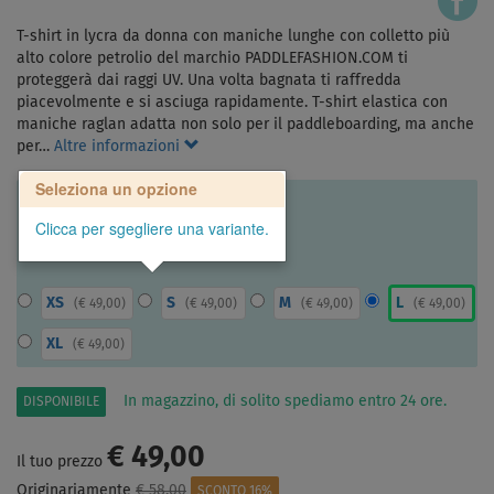
T-shirt in lycra da donna con maniche lunghe con colletto più
alto colore petrolio del marchio PADDLEFASHION.COM ti
proteggerà dai raggi UV. Una volta bagnata ti raffredda
piacevolmente e si asciuga rapidamente. T-shirt elastica con
maniche raglan adatta non solo per il paddleboarding, ma anche
per…
Altre informazioni
Seleziona un opzione
Clicca per sgegliere una variante.
XS
S
M
L
(
€ 49,00
)
(
€ 49,00
)
(
€ 49,00
)
(
€ 49,00
)
XL
(
€ 49,00
)
In magazzino, di solito spediamo entro 24 ore.
DISPONIBILE
€ 49,00
Il tuo prezzo
Originariamente
€ 58,00
SCONTO 16%