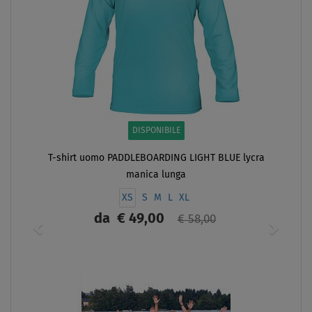
DISPONIBILE
T-shirt uomo PADDLEBOARDING LIGHT BLUE lycra
manica lunga
XS
S
M
L
XL
da
€ 49,00
€ 58,00
SCHERMO