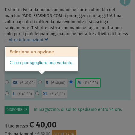
T-shirt in lycra da uomo con maniche corte colore blu del
marchio PADDLEFASHION.COM ti proteggerà dai raggi UV. Una
volta bagnata ti raffredda piacevolmente e si asciuga
rapidamente. T-shirt elastica con maniche raglan adatta non
solo per il paddleboarding, ma anche per altre attività di fitness.
…
Altre informazioni
Seleziona un opzione
Clicca per sgegliere una variante.
XS
S
M
(
€ 40,00
)
(
€ 40,00
)
(
€ 40,00
)
L
XL
(
€ 40,00
)
(
€ 40,00
)
In magazzino, di solito spediamo entro 24 ore.
DISPONIBILE
€ 40,00
Il tuo prezzo
Originariamente
€ 52,00
SCONTO 23%