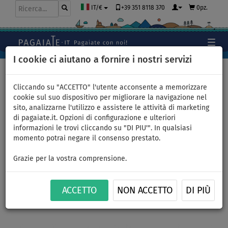
+39 351 8118 370
0pz.
IT/€
I cookie ci aiutano a fornire i nostri servizi
Home
>
Abbigliamento
>
T-Shirts
>
LYCRA
>
Uomo
Cliccando su "ACCETTO" l'utente acconsente a memorizzare
cookie sul suo dispositivo per migliorare la navigazione nel
sito, analizzarne l'utilizzo e assistere le attività di marketing
di pagaiate.it. Opzioni di configurazione e ulteriori
T-shirt uomo
informazioni le trovi cliccando su "DI PIU'". In qualsiasi
momento potrai negare il consenso prestato.
PADDLEBOARDING BLUE lycra
Grazie per la vostra comprensione.
manica corta - taglia: M
ACCETTO
NON ACCETTO
DI PIÙ
FINO A
THE BEST
-23
%
Previous
Nex