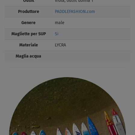
Outfit
Viola, outfit donna 1
Produttore
PADDLEFASHION.com
Genere
male
Magliette per SUP
Si
Materiale
LYCRA
Maglia acqua