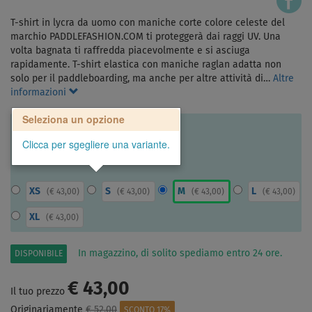
T-shirt in lycra da uomo con maniche corte colore celeste del
marchio PADDLEFASHION.COM ti proteggerà dai raggi UV. Una
volta bagnata ti raffredda piacevolmente e si asciuga
rapidamente. T-shirt elastica con maniche raglan adatta non
solo per il paddleboarding, ma anche per altre attività di…
Altre
informazioni
Seleziona un opzione
Clicca per sgegliere una variante.
XS
S
M
L
(
€ 43,00
)
(
€ 43,00
)
(
€ 43,00
)
(
€ 43,00
)
XL
(
€ 43,00
)
In magazzino, di solito spediamo entro 24 ore.
DISPONIBILE
€ 43,00
Il tuo prezzo
Originariamente
€ 52,00
SCONTO 17%