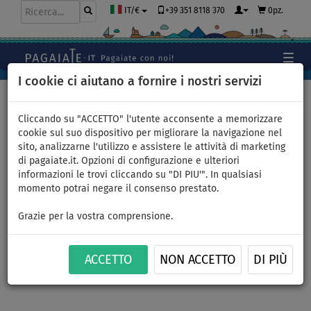
+39 351 8118 370
0pz.
IT/€
I cookie ci aiutano a fornire i nostri servizi
Home
>
Abbigliamento
>
T-Shirts
>
LYCRA
>
Uomo
Cliccando su "ACCETTO" l'utente acconsente a memorizzare
cookie sul suo dispositivo per migliorare la navigazione nel
sito, analizzarne l'utilizzo e assistere le attività di marketing
di pagaiate.it. Opzioni di configurazione e ulteriori
T-shirt uomo
informazioni le trovi cliccando su "DI PIU'". In qualsiasi
momento potrai negare il consenso prestato.
PADDLEBOARDING LIGHT BLUE
Grazie per la vostra comprensione.
lycra manica corta - taglia: M
ACCETTO
NON ACCETTO
DI PIÙ
FINO A
-17
%
Previous
Nex