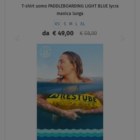
T-shirt uomo PADDLEBOARDING LIGHT BLUE lycra
manica lunga
XS
S
M
L
XL
da
€ 49,00
€ 58,00
SCHERMO