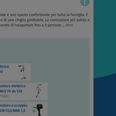
de e uno spazio confortevole per tutta la famiglia. È
 di una chiglia gonfiabile. La costruzione più solida e
nsente di trasportare fino a 5 persone.…
Altre
ttrico
2V
motore elettrico
NCE 70 da 12V
379,00
)
motore a scoppio
UN F2,6 BMS 1,9