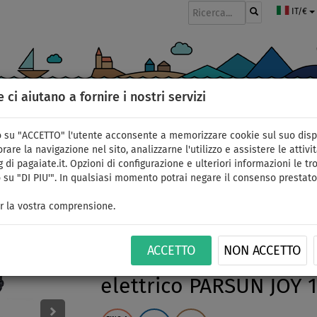
IT/€
e ci aiutano a fornire i nostri servizi
GOMMONI
PAGAIE
VELE
ABBIGLIAMENTO
ACCESSORI
APPR
 su "ACCETTO" l'utente acconsente a memorizzare cookie sul suo disp
rare la navigazione nel sito, analizzarne l'utilizzo e assistere le attivit
 di pagaiate.it. Opzioni di configurazione e ulteriori informazioni le tro
 su "DI PIU'". In qualsiasi momento potrai negare il consenso prestato
Gommone GLADIATOR C
r la vostra comprensione.
green white - gommon
ACCETTO
NON ACCETTO
pavimento in allumini
elettrico PARSUN JOY 1