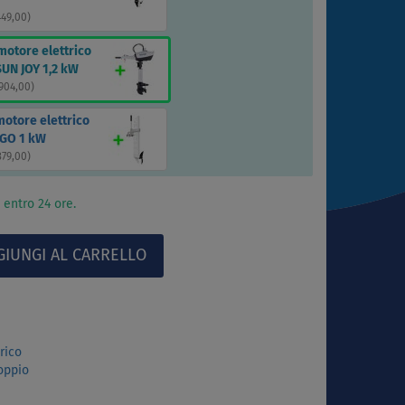
449,00
)
motore elettrico
UN JOY 1,2 kW
 904,00
)
motore elettrico
GO 1 kW
379,00
)
 entro 24 ore.
rico
oppio