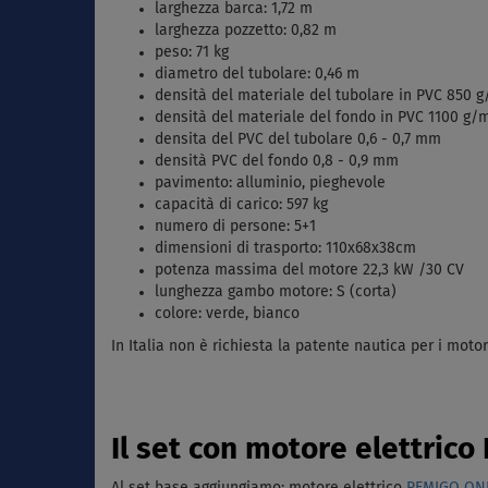
larghezza barca: 1,72 m
larghezza pozzetto: 0,82 m
peso: 71 kg
diametro del tubolare: 0,46 m
densità del materiale del tubolare in PVC 850 
densità del materiale del fondo in PVC 1100 g/
densita del PVC del tubolare 0,6 - 0,7 mm
densità PVC del fondo 0,8 - 0,9 mm
pavimento: alluminio, pieghevole
capacità di carico: 597 kg
numero di persone: 5+1
dimensioni di trasporto: 110x68x38cm
potenza massima del motore 22,3 kW /30 CV
lunghezza gambo motore: S (corta)
colore: verde, bianco
In Italia non è richiesta la patente nautica per i motor
Il set con motore elettric
Al set base aggiungiamo: motore elettrico
REMIGO ONE