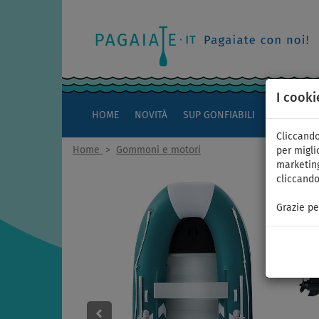
I cooki
HOME
NOVITÀ
SUP GONFIABILI
KAYAK
Cliccando
Home
>
Gommoni e motori
per miglio
marketing
cliccando
Grazie pe