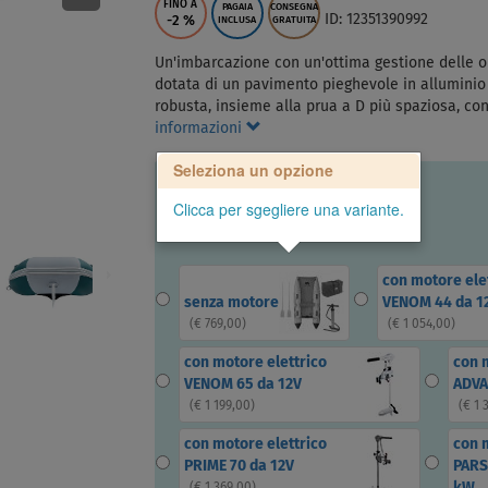
FINO A
PAGAIA
CONSEGNA
ID: 12351390992
-2
%
INCLUSA
GRATUITA
Un'imbarcazione con un'ottima gestione delle on
dotata di un pavimento pieghevole in alluminio e
robusta, insieme alla prua a D più spaziosa, co
informazioni
Seleziona un opzione
Clicca per sgegliere una variante.
con motore ele
senza motore
VENOM 44 da 1
(
€ 769,00
)
(
€ 1 054,00
)
con motore elettrico
con 
VENOM 65 da 12V
ADVA
(
€ 1 199,00
)
(
€ 1 
con motore elettrico
con 
PRIME 70 da 12V
PARS
kW