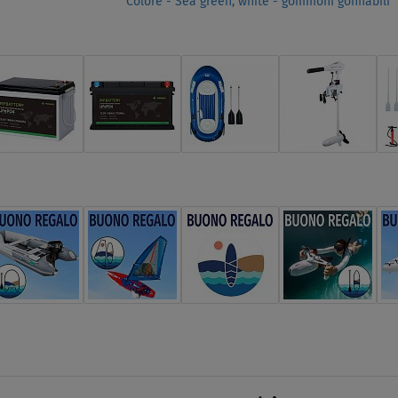
Colore - Sea green, white - gommoni gonfiabili