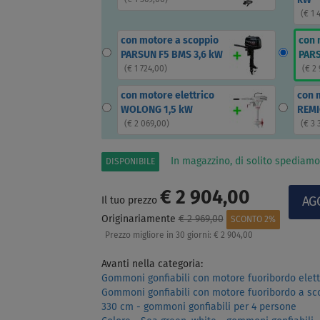
(
€ 1 369,00
)
(
€ 1 
con motore a scoppio
con 
PARSUN F5 BMS 3,6 kW
PARS
(
€ 1 724,00
)
(
€ 2
con motore elettrico
con 
WOLONG 1,5 kW
REMI
(
€ 2 069,00
)
(
€ 3 
In magazzino, di solito spediamo
DISPONIBILE
€ 2 904,00
Il tuo prezzo
Originariamente
€ 2 969,00
SCONTO 2%
Prezzo migliore in 30 giorni:
€ 2 904,00
Avanti nella categoria:
Gommoni gonfiabili con motore fuoribordo elett
Gommoni gonfiabili con motore fuoribordo a sc
330 cm - gommoni gonfiabili per 4 persone