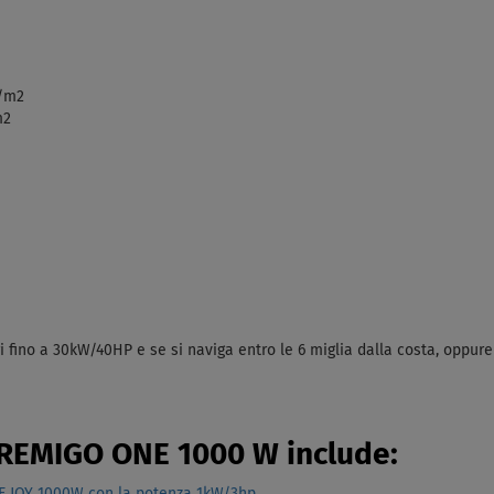
g/m2
m2
i fino a 30kW/40HP e se si naviga entro le 6 miglia dalla costa, oppure s
o REMIGO ONE 1000 W include:
 JOY 1000W con la potenza 1kW/3hp