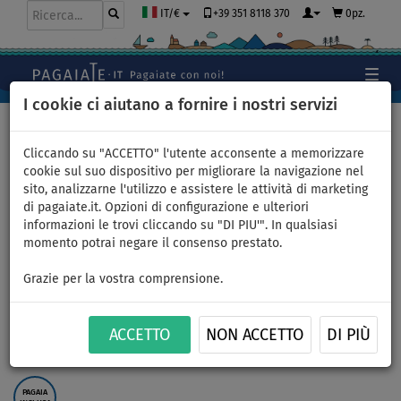
+39 351 8118 370
0pz.
IT/€
I cookie ci aiutano a fornire i nostri servizi
Home
>
Gommoni e motori
Cliccando su "ACCETTO" l'utente acconsente a memorizzare
cookie sul suo dispositivo per migliorare la navigazione nel
sito, analizzarne l'utilizzo e assistere le attività di marketing
Gommone GLADIATOR LIGHT
di pagaiate.it. Opzioni di configurazione e ulteriori
informazioni le trovi cliccando su "DI PIU'". In qualsiasi
AK300WF light dark gray -
momento potrai negare il consenso prestato.
gommone gonfiabile con
Grazie per la vostra comprensione.
pavimento in legno - set:
ACCETTO
NON ACCETTO
DI PIÙ
senza motore
PAGAIA