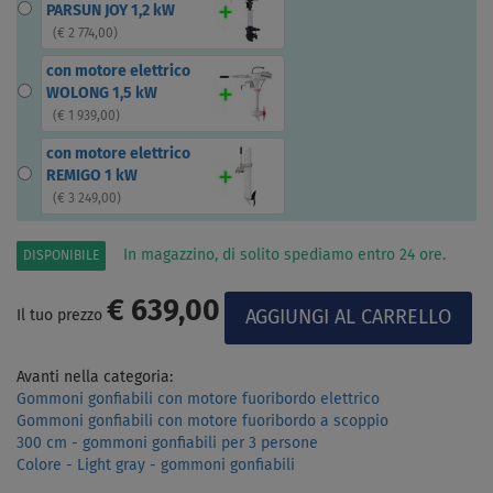
PARSUN JOY 1,2 kW
(
€ 2 774,00
)
con motore elettrico
WOLONG 1,5 kW
(
€ 1 939,00
)
con motore elettrico
REMIGO 1 kW
(
€ 3 249,00
)
In magazzino, di solito spediamo entro 24 ore.
DISPONIBILE
€ 639,00
Il tuo prezzo
Avanti nella categoria:
Gommoni gonfiabili con motore fuoribordo elettrico
Gommoni gonfiabili con motore fuoribordo a scoppio
300 cm - gommoni gonfiabili per 3 persone
Colore - Light gray - gommoni gonfiabili