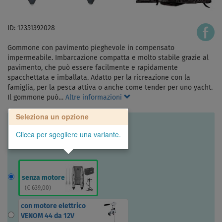
ID: 12351392028
Gommone con pavimento pieghevole in compensato
impermeabile. Imbarcazione compatta e molto stabile grazie al
pavimento, che può essere facilmente e rapidamente
spacchettata e imballata. Adatto per la ricreazione con la
famiglia, per la pesca attiva o anche come tender per uno yacht.
Il gommone può…
Altre informazioni
Seleziona un opzione
Clicca per sgegliere una variante.
senza motore
(
€ 639,00
)
con motore elettrico
VENOM 44 da 12V