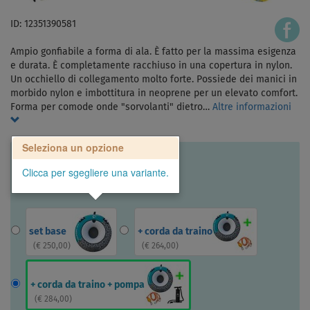
ID: 12351390581
Ampio gonfiabile a forma di ala. È fatto per la massima esigenza
e durata. È completamente racchiuso in una copertura in nylon.
Un occhiello di collegamento molto forte. Possiede dei manici in
morbido nylon e imbottitura in neoprene per un elevato comfort.
Forma per comode onde "sorvolanti" dietro…
Altre informazioni
Seleziona un opzione
Clicca per sgegliere una variante.
set base
+ corda da traino
(
€ 250,00
)
(
€ 264,00
)
+ corda da traino + pompa
(
€ 284,00
)