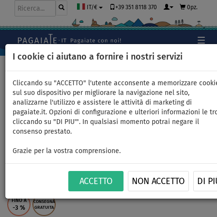
+39 351 8118 370
0pz.
IT/€
I cookie ci aiutano a fornire i nostri servizi
Home
>
Gommoni e motori
>
Giochi acquatici gonf.
>
2 posti
Cliccando su "ACCETTO" l'utente acconsente a memorizzare cooki
sul suo dispositivo per migliorare la navigazione nel sito,
analizzarne l'utilizzo e assistere le attività di marketing di
pagaiate.it. Opzioni di configurazione e ulteriori informazioni le tr
Gonfiabile da traino SPINERA
cliccando su "DI PIU'". In qualsiasi momento potrai negare il
consenso prestato.
WING 2 towable - 2 posti -
Grazie per la vostra comprensione.
opzione: + corda da traino +
pompa
ACCETTO
NON ACCETTO
DI PI
FINO A
CONSEGNA
-3
%
GRATUITA