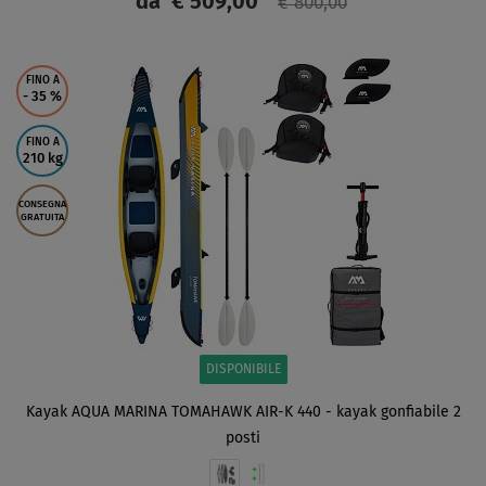
da
€ 509,00
€ 800,00
SCHERMO
FINO A
- 35
%
FINO A
210 kg
CONSEGNA
GRATUITA
DISPONIBILE
Kayak AQUA MARINA TOMAHAWK AIR-K 440 - kayak gonfiabile 2
posti