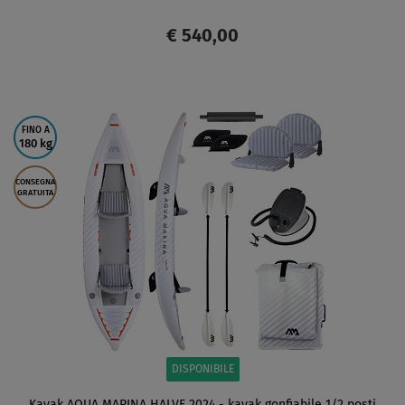
€ 540,00
SCHERMO
FINO A
180 kg
CONSEGNA
GRATUITA
DISPONIBILE