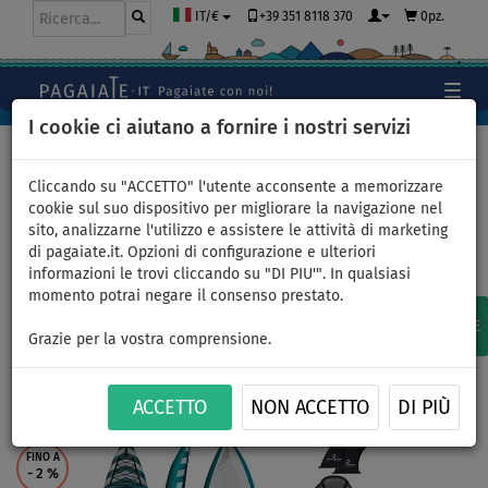
+39 351 8118 370
0pz.
IT/€
I cookie ci aiutano a fornire i nostri servizi
Home
>
Kayak e canoe
>
2 posti
Cliccando su "ACCETTO" l'utente acconsente a memorizzare
cookie sul suo dispositivo per migliorare la navigazione nel
sito, analizzarne l'utilizzo e assistere le attività di marketing
2 posti - kayak gonfiabili
di pagaiate.it. Opzioni di configurazione e ulteriori
informazioni le trovi cliccando su "DI PIU'". In qualsiasi
momento potrai negare il consenso prestato.
RACCOMANDIAMO
15
DISPONIBILE
SU ORDINAZIONE
Grazie per la vostra comprensione.
KAYAK E CANOE
ACCETTO
NON ACCETTO
DI PIÙ
FINO A
- 2
%