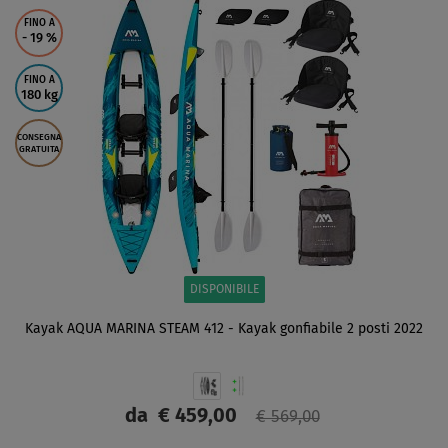
SCHERMO
FINO A
- 19
%
FINO A
180 kg
CONSEGNA
GRATUITA
DISPONIBILE
Kayak AQUA MARINA STEAM 412 - Kayak gonfiabile 2 posti 2022
da
€ 459,00
€ 569,00