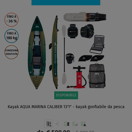
FINO A
- 36
%
FINO A
180 kg
CONSEGNA
GRATUITA
DISPONIBILE
Kayak AQUA MARINA CALIBER 13'1" - kayak gonfiabile da pesca