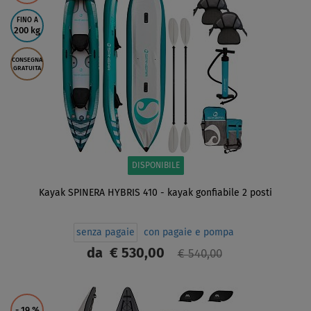
FINO A
200 kg
CONSEGNA
GRATUITA
DISPONIBILE
Kayak SPINERA HYBRIS 410 - kayak gonfiabile 2 posti
senza pagaie
con pagaie e pompa
da
€ 530,00
€ 540,00
SCHERMO
- 19
%