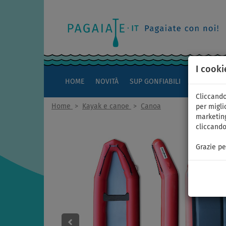
I cooki
HOME
NOVITÀ
SUP GONFIABILI
KAYAK
Cliccando
Home
>
Kayak e canoe
>
Canoa
per miglio
marketing
cliccando
Grazie pe