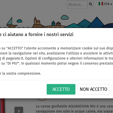
IT/€
e ci aiutano a fornire i nostri servizi
GOMMONI
PAGAIE
VELE
ABBIGLIAMENTO
ACCESSORI
APPR
 su "ACCETTO" l'utente acconsente a memorizzare cookie sul suo disp
rare la navigazione nel sito, analizzarne l'utilizzo e assistere le attivit
 di pagaiate.it. Opzioni di configurazione e ulteriori informazioni le tro
 su "DI PIU'". In qualsiasi momento potrai negare il consenso prestato
Canoa AQUADESIGN Rio
r la vostra comprensione.
acque mosse - opzione
ACCETTO
NON ACCETTO
CONSEGNA
ID: 12351390796
GRATUITA
La canoa gonfiabile AQUADESIGN RIO è una canoa
navigazione non solo in acque calme, ma soprat