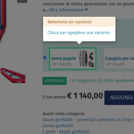
costruzione di ultima generazione con un pavimen
a…
Altre informazioni
Seleziona un opzione
Clicca per sgegliere una variante.
senza pagaie
2 pagaie per c
(
€ 1 140,00
)
(
€ 1 214,00
)
In magazzino, di solito spediamo
DISPONIBILE
€ 1 140,00
Il tuo prezzo
Avanti nella categoria:
Kayak gonfiabili - universali combinati in Drop-
Canoa gonfiabili
2 posti - kayak gonfiabili