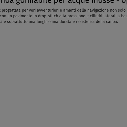
oa gonfiabile per acque mosse - o
 progettata per veri avventurieri e amanti della navigazione non solo
con un pavimento in drop-stitch alta pressione e cilindri laterali a b
tà e soprattutto una lunghissima durata e resistenza della canoa.