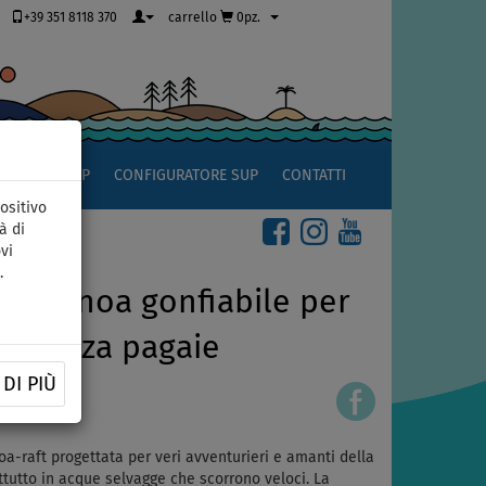
+39 351 8118 370
carrello
0pz.
OCCIO AL SUP
CONFIGURATORE SUP
CONTATTI
ositivo
à di
vi
.
 - canoa gonfiabile per
: senza pagaie
DI PIÙ
-raft progettata per veri avventurieri e amanti della
tutto in acque selvagge che scorrono veloci. La