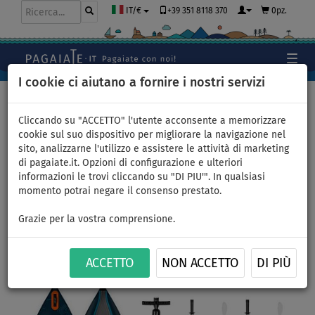
+39 351 8118 370
0pz.
IT/€
I cookie ci aiutano a fornire i nostri servizi
Home
>
Kayak e canoe
>
Kayak - Universali combinati
Cliccando su "ACCETTO" l'utente acconsente a memorizzare
cookie sul suo dispositivo per migliorare la navigazione nel
sito, analizzarne l'utilizzo e assistere le attività di marketing
di pagaiate.it. Opzioni di configurazione e ulteriori
Kayak Abstract Azura 375 -
informazioni le trovi cliccando su "DI PIU'". In qualsiasi
momento potrai negare il consenso prestato.
kayak gonfiabile 2 posti
Grazie per la vostra comprensione.
PAGAIA
CONSEGNA
INCLUSA
GRATUITA
ACCETTO
NON ACCETTO
DI PIÙ
Previous
Nex