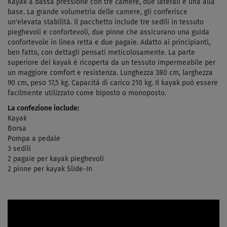
Kayak a bassa pressione con tre camere, due laterali e una alla
base. La grande volumetria delle camere, gli conferisce
un'elevata stabilità. Il pacchetto include tre sedili in tessuto
pieghevoli e confortevoli, due pinne che assicurano una guida
confortevole in linea retta e due pagaie. Adatto ai principianti,
ben fatto, con dettagli pensati meticolosamente. La parte
superiore del kayak è ricoperta da un tessuto impermeabile per
un maggiore comfort e resistenza. Lunghezza 380 cm, larghezza
90 cm, peso 17,5 kg. Capacità di carico 210 kg. Il kayak può essere
facilmente utilizzato come biposto o monoposto.
La confezione include:
Kayak
Borsa
Pompa a pedale
3 sedili
2 pagaie per kayak pieghevoli
2 pinne per kayak Slide-In