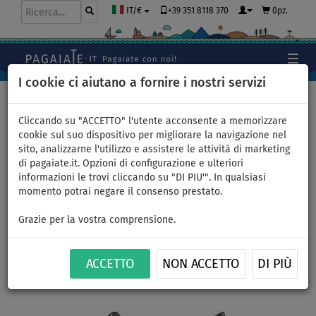
+39 351 8118 370
0pz.
IT/€
I cookie ci aiutano a fornire i nostri servizi
Home
>
Kayak e canoe
>
Kayak Ricreativi - Bassa pressione
Cliccando su "ACCETTO" l'utente acconsente a memorizzare
cookie sul suo dispositivo per migliorare la navigazione nel
sito, analizzarne l'utilizzo e assistere le attività di marketing
di pagaiate.it. Opzioni di configurazione e ulteriori
Kayak AQUA MARINA LAXO 380
informazioni le trovi cliccando su "DI PIU'". In qualsiasi
momento potrai negare il consenso prestato.
- Kayak gonfiabile 3 posti
Grazie per la vostra comprensione.
2021
ACCETTO
NON ACCETTO
DI PIÙ
FINO A
FINO A
PAGAIA
CONSEGNA
-15
%
210 kg
INCLUSA
GRATUITA
Previous
Nex